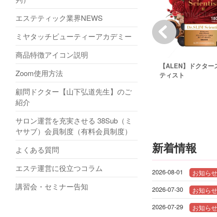
エステティック業界NEWS
ミヤタッチビューティーアカデミー
商品特徴アイコン説明
【ALEN】ドクタ
Zoom使用方法
ティスト
顧問ドクター【山下弘道先生】のご
紹介
サロン運営を充実させる 38Sub（ミ
ヤサブ）会員制度（有料会員制度）
新着情報
よくある質問
エステ運営に役立つコラム
2026-08-01
お知ら
講習会・セミナー告知
2026-07-30
お知ら
2026-07-29
お知ら