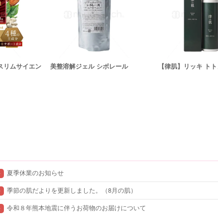
ースリムサイエン
美整溶解ジェル シボレール
【律肌】リッキ トト
夏季休業のお知らせ
せ
季節の肌だよりを更新しました。（8月の肌）
せ
令和８年熊本地震に伴うお荷物のお届けについて
せ