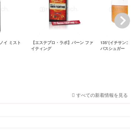
ノイ ミスト
【エステプロ・ラボ】バーン ファ
135°(イチサンゴーマ
イティング
バスシュガー
すべての新着情報を見る