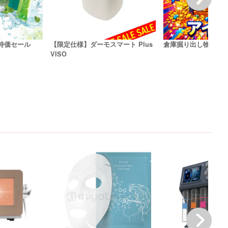
2大特価セール
【限定仕様】ダーモスマート Plus
倉庫掘り出し物アイ
VISO