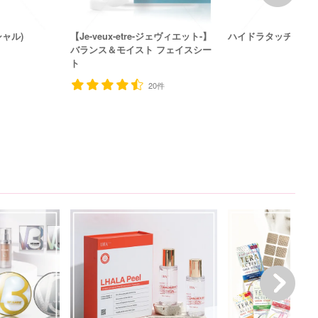
ャル)
【Je-veux-etre-ジェヴィエット-】
ハイドラタッチH2(フ
バランス＆モイスト フェイスシー
ト
20件