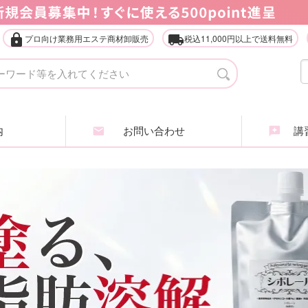
lock
local_shipping
プロ向け業務用エステ商材卸販売
税込11,000円以上で送料無料
タオル・ガウン・ターバン
店
エステ什器（ベッド・ワゴン等）
家
内
お問い合わせ
講習
アイラッシュ・アイブロウ
エ
ヘアケア商品
ア
業務用化粧品・サロン用品
エ
インナービューティ
肌
全