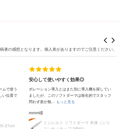
安心して使いやすく効果◎
ヘ
ームで使う
ポレーション導入とはまた別に導入機を探してい
エ
しい位置で
ましたが、このソフトダーマは衛生的でスタッフ
い
問わず差が無...
もっと見る
ます
mmm様
T.
ミシレルト ソフトダーマ 本体（シリ
5-27cm
コンナノチップ 2個付）