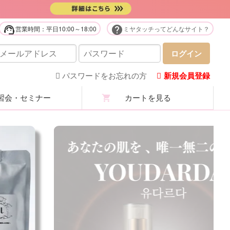
support_agent
help
営業時間：平日10:00～18:00
ミヤタッチってどんなサイト？
販用品・化粧品
ログイン
庭用美容機器・美顔器・家電
パスワードをお忘れの方
新規会員登録
会・セミナー
カートを見る
ステユニフォーム
ロマ・マッサージオイル
ステ技術・講習商材
分析機・カウンセリング
ての商品を見る