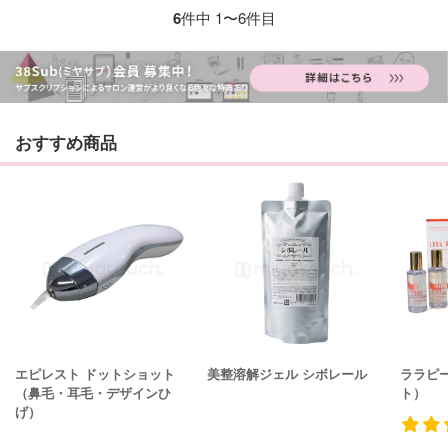
6
件中 1〜6件目
おすすめ商品
エピレスト ドットショット
美整溶解ジェル シボレール
ララピ
（鼻毛・耳毛・デザインひ
ト）
げ）