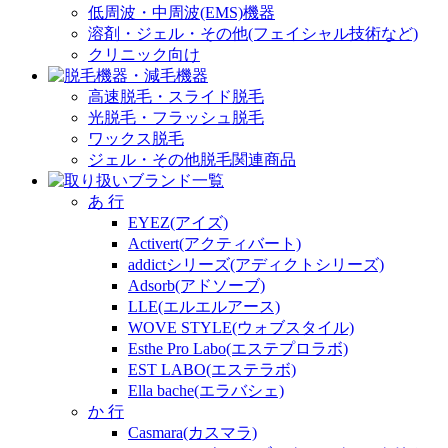
低周波・中周波(EMS)機器
溶剤・ジェル・その他(フェイシャル技術など)
クリニック向け
高速脱毛・スライド脱毛
光脱毛・フラッシュ脱毛
ワックス脱毛
ジェル・その他脱毛関連商品
あ 行
EYEZ(アイズ)
Activert(アクティバート)
addictシリーズ(アディクトシリーズ)
Adsorb(アドソーブ)
LLE(エルエルアース)
WOVE STYLE(ウォブスタイル)
Esthe Pro Labo(エステプロラボ)
EST LABO(エステラボ)
Ella bache(エラバシェ)
か 行
Casmara(カスマラ)