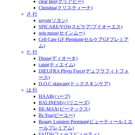
clear Bee(クリアビー)
Christina(クリスティーナ)
さ 行
soyon(ソヨン)
SPICARE/VOS(スピケア/ブイオーエス)
sein mous(セインムー)
Cell Care GF Plemium(セルケアGFプレミア
ム)
た 行
Dione(ディオーネ)
t:aim(ティエイム)
DIEUFRA Phyto Force(デュフラフィトフォ
ース)
D.O.C skincare(ドックスキンケア)
は 行
HAAB(ハーブ)
BALINESE(バリニーズ)
BE-MAX(ビーマックス)
Bi-You(ビーユー)
Beauty Lumiere Premium(ビューティールミエ
ールプレミアム)
FAITH(フェースビューティ)