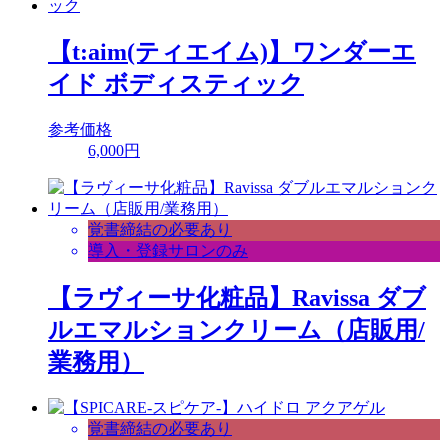
【t:aim(ティエイム)】ワンダーエ
イド ボディスティック
参考価格
6,000円
覚書締結の必要あり
導入・登録サロンのみ
【ラヴィーサ化粧品】Ravissa ダブ
ルエマルションクリーム（店販用/
業務用）
覚書締結の必要あり