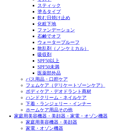
スティック
塗るタイプ
飲む日焼け止め
化粧下地
ファンデーション
石鹸でオフ
ウォータープルーフ
散乱剤（ノンケミカル）
吸収剤
SPF50以上
SPF50未満
医薬部外品
バス用品・口腔ケア
フェムケア（デリケートゾーンケア）
ボディケア・デオドラント商材
ハンドクリーム・ネイルケア
下着・ランジェリー・インナー
ホームケア用品その他
家庭用美容機器・美顔器・家電・オゾン機器
家庭用美容機器・美顔器
家電・オゾン機器