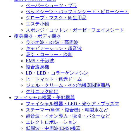
ペーパーショーツ・ブラ
ベッドシーツ・パラフィンシート・ピローシート
グローブ・マスク・衛生用品
エステ小物
スポンジ・コットン・ガーゼ・フェイスシート
痩身機器・ボディ機器
ラジオ波・RF波・高周波
キャビテーション・超音波
吸引・ローラー・冷却
EMS・干渉波
複合痩身機
LD・LED・コラーゲンマシン
ヒートマット・遠赤ドーム
ジェル・クリーム・その他機器関連商品
クリニック向け
フェイシャル機器・美顔機器
フェイシャル機器・LED・光ケア・プラズマ
スチーマー(単体・複合機)・精製水など
超音波・イオン導入・吸引・パターなど
エレクトロポレーション
低周波・中周波(EMS)機器