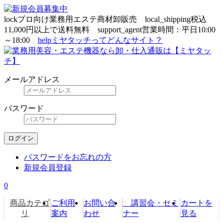
lock
プロ向け業務用エステ商材卸販売
local_shipping
税込
11,000円以上で送料無料
support_agent
営業時間：平日10:00
～18:00
help
ミヤタッチってどんなサイト？
メールアドレス
パスワード
ログイン
パスワードをお忘れの方
新規会員登録
0
商品カテゴ
ご利用
お問い合
講習会・セミ
カートを
リ
案内
わせ
ナー
見る