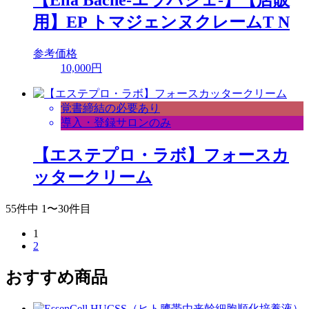
【Ella Bache-エラバシェ-】【店販
用】EP トマジェンヌクレームT N
参考価格
10,000円
覚書締結の必要あり
導入・登録サロンのみ
【エステプロ・ラボ】フォースカ
ッタークリーム
55
件中 1〜30件目
1
2
おすすめ商品