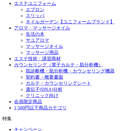
エステユニフォーム
エプロン
スリッパ
ネイルガーデン【ユニフォームブランド】
アロマ・マッサージオイル
生活の木
サユアロマ
マッサージオイル
マッサージ用品
エステ技術・講習商材
カウンセリング（電子カルテ・肌分析機）
肌診断機・肌分析機・カウンセリング機器
契約書・概要書面
カルテ・カウンセリングシート
遺伝子(DNA)分析
クリニック向け
会員限定商品
1,500円以下商品カテゴリ
特集
キャンペーン