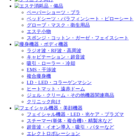
ペーパーショーツ・ブラ
ベッドシーツ・パラフィンシート・ピローシート
グローブ・マスク・衛生用品
エステ小物
スポンジ・コットン・ガーゼ・フェイスシート
ラジオ波・RF波・高周波
キャビテーション・超音波
吸引・ローラー・冷却
EMS・干渉波
複合痩身機
LD・LED・コラーゲンマシン
ヒートマット・遠赤ドーム
ジェル・クリーム・その他機器関連商品
クリニック向け
フェイシャル機器・LED・光ケア・プラズマ
スチーマー(単体・複合機)・精製水など
超音波・イオン導入・吸引・パターなど
エレクトロポレーション