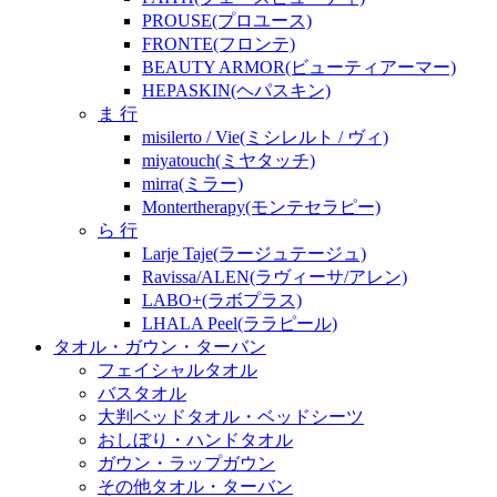
PROUSE(プロユース)
FRONTE(フロンテ)
BEAUTY ARMOR(ビューティアーマー)
HEPASKIN(ヘパスキン)
ま 行
misilerto / Vie(ミシレルト / ヴィ)
miyatouch(ミヤタッチ)
mirra(ミラー)
Montertherapy(モンテセラピー)
ら 行
Larje Taje(ラージュテージュ)
Ravissa/ALEN(ラヴィーサ/アレン)
LABO+(ラボプラス)
LHALA Peel(ララピール)
タオル・ガウン・ターバン
フェイシャルタオル
バスタオル
大判ベッドタオル・ベッドシーツ
おしぼり・ハンドタオル
ガウン・ラップガウン
その他タオル・ターバン