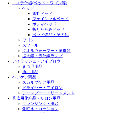
エステ什器(ベッド・ワゴン等)
ベッド
電動ベッド
フェイシャルベッド
ボディベッド
折りたたみベッド
ベッド備品・その他
ワゴン
スツール
タオルウォーマー・消毒器
拡大鏡・赤外線ランプ
アイラッシュ・アイブロウ
まつ毛用品
眉毛用品
ヘアケア商品
スカルプケア用品
ドライヤー・アイロン
シャンプー・トリートメント
業務用化粧品・サロン用品
クレンジング・洗顔
化粧水・ローション