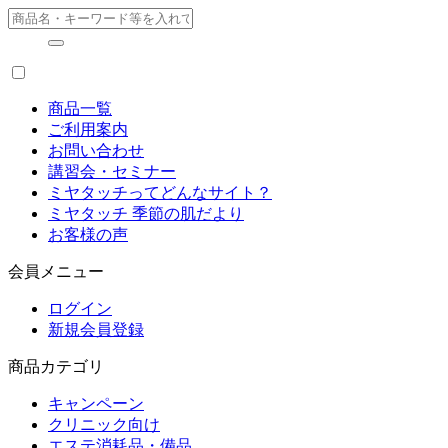
キャンペーンコーナー
タオル・ガ
クリニック向け
エステ什器
商品一覧
ご利用案内
お問い合わせ
エステ消耗品・備品
アイラッシ
講習会・セミナー
ミヤタッチってどんなサイト？
痩身機器・ボディ機器
ヘアケア商
ミヤタッチ 季節の肌だより
お客様の声
フェイシャル機器・美顔機器
業務用化粧
会員メニュー
ログイン
脱毛機器・減毛機器
インナービ
新規会員登録
商品カテゴリ
取り扱いブランド一覧
キャンペーン
クリニック向け
エステ消耗品・備品