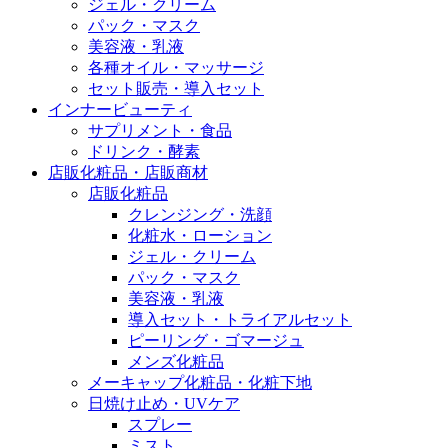
ジェル・クリーム
パック・マスク
美容液・乳液
各種オイル・マッサージ
セット販売・導入セット
インナービューティ
サプリメント・食品
ドリンク・酵素
店販化粧品・店販商材
店販化粧品
クレンジング・洗顔
化粧水・ローション
ジェル・クリーム
パック・マスク
美容液・乳液
導入セット・トライアルセット
ピーリング・ゴマージュ
メンズ化粧品
メーキャップ化粧品・化粧下地
日焼け止め・UVケア
スプレー
ミスト