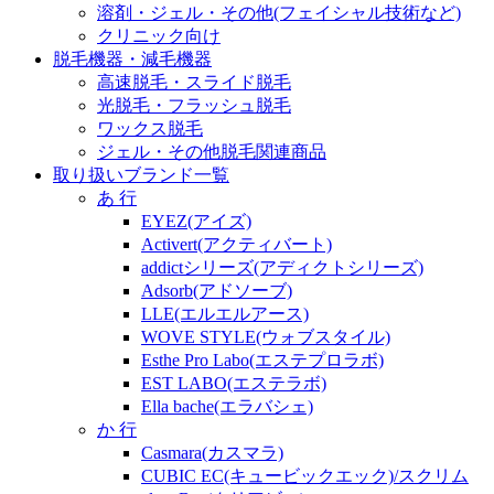
溶剤・ジェル・その他(フェイシャル技術など)
クリニック向け
脱毛機器・減毛機器
高速脱毛・スライド脱毛
光脱毛・フラッシュ脱毛
ワックス脱毛
ジェル・その他脱毛関連商品
取り扱いブランド一覧
あ 行
EYEZ(アイズ)
Activert(アクティバート)
addictシリーズ(アディクトシリーズ)
Adsorb(アドソーブ)
LLE(エルエルアース)
WOVE STYLE(ウォブスタイル)
Esthe Pro Labo(エステプロラボ)
EST LABO(エステラボ)
Ella bache(エラバシェ)
か 行
Casmara(カスマラ)
CUBIC EC(キュービックエック)/スクリム