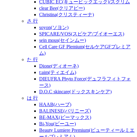
CUBIC EC(キュービックエック)/スクリム
clear Bee(クリアビー)
Christina(クリスティーナ)
さ 行
soyon(ソヨン)
SPICARE/VOS(スピケア/ブイオーエス)
sein mous(セインムー)
Cell Care GF Plemium(セルケアGFプレミア
ム)
た 行
Dione(ディオーネ)
t:aim(ティエイム)
DIEUFRA Phyto Force(デュフラフィトフォ
ース)
D.O.C skincare(ドックスキンケア)
は 行
HAAB(ハーブ)
BALINESE(バリニーズ)
BE-MAX(ビーマックス)
Bi-You(ビーユー)
Beauty Lumiere Premium(ビューティールミエ
ールプレミアム)