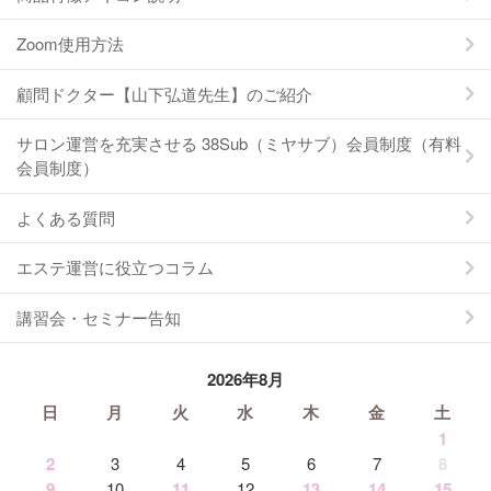
Zoom使用方法
顧問ドクター【山下弘道先生】のご紹介
サロン運営を充実させる 38Sub（ミヤサブ）会員制度（有料
会員制度）
よくある質問
エステ運営に役立つコラム
講習会・セミナー告知
2026年8月
日
月
火
水
木
金
土
1
2
3
4
5
6
7
8
9
10
11
12
13
14
15