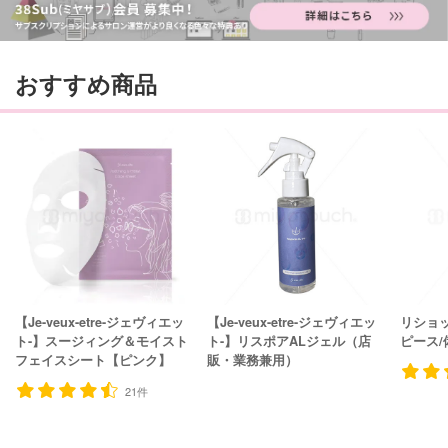
おすすめ商品
【Je-veux-etre-ジェヴィエッ
【Je-veux-etre-ジェヴィエッ
リショ
ト-】スージィング＆モイスト
ト-】リスポアALジェル（店
ピース/
フェイスシート【ピンク】
販・業務兼用）
21件