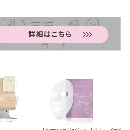
【Je-veux-etre-ジェヴィエット-】ス
イーポレー