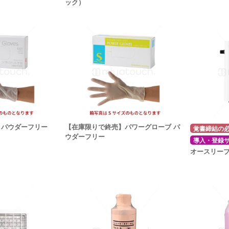
ック）
 パウダーフリー
【在庫限りで終売】パワーグローブ パ
覚書締結の
ウダーフリー
導入・登録
オースリー