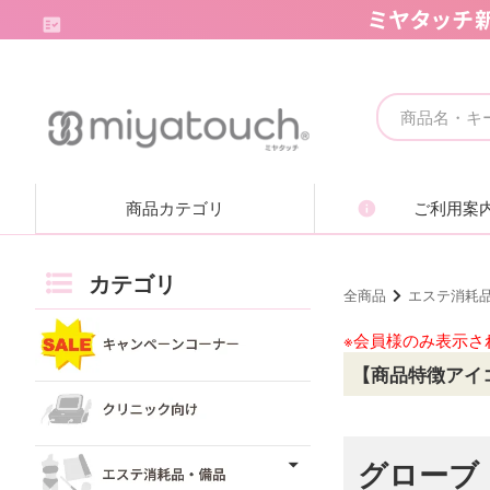
キャンペーンコーナー
クリニック向け
商品カテゴリ
ご利用案
エステ消耗品・備品
痩身機器・ボディ機器
カテゴリ
全商品
エステ消耗
フェイシャル機器・美顔機器
※会員様のみ表示さ
【商品特徴アイ
脱毛機器・減毛機器
取り扱いブランド一覧
グローブ