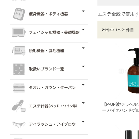
エステ全般で使用
件中 1〜21件目
21
【P-UP波/テラヘル
ー バイオハンドゲ