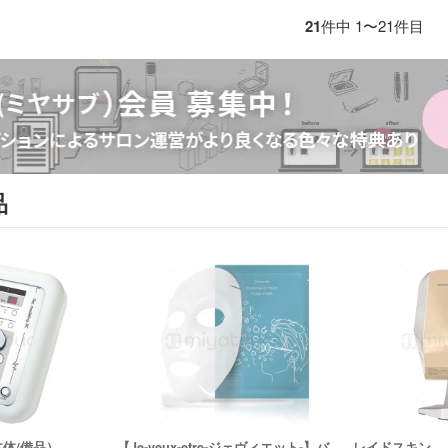
21
件中 1〜21件目
品
体/備品）
【Je-veux-etre-ジェヴィエット-】バ
レイドスキン