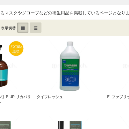
するマスクやグローブなどの衛生用品を掲載しているページとなり
表示切替
ツ】P-UP リカバリ
タイフレッシュ
F’ ファブ
ル