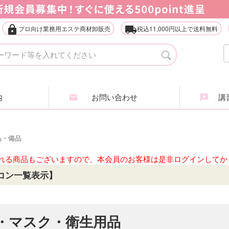
lock
local_shipping
プロ向け業務用エステ商材卸販売
税込11,000円以上で送料無料
タオル・ガウン・ターバン
店
エステ什器（ベッド・ワゴン等）
家
内
お問い合わせ
講習
アイラッシュ・アイブロウ
エ
ヘアケア商品
ア
品・備品
業務用化粧品・サロン用品
エ
れる商品もございますので、本会員のお客様は是非ログインしてか
コン一覧表示】
インナービューティ
肌
全
・マスク・衛生用品