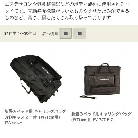
エステサロンや鍼灸整骨院などのボディ施術に使用されるベ
ッドです。電動昇降機能がついたものや折りたたみができる
ものなど、高さ、幅もたくさん取り扱っております。
件中 1〜30件目
表示切替
34
折畳みベッド用 キャリングバッグ
折畳みベッド用キャリングバッグ
片側キャスター付（W71cm用）
(W71cm用) FV-727-F-71
FV-723-71