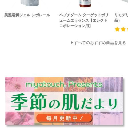
美整溶解ジェル シボレール
ペプチダーム ターゲットボリ
リモデリ
ュームエッセンス【エレクト
品）
ロポレーション用】
すべてのおすすめ商品を見る