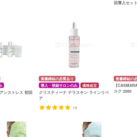
回導入セット
覚書締結の必要あり
覚書締結の
【CASMAR
み
導入・登録サロンのみ
価格改定
スク 2080
アンストレス 初回
クリスティーナ テラスキン ラインリペ
ア
1件