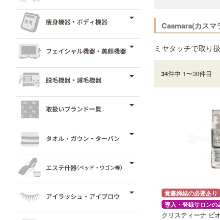
Casmara(カスマ
ミヤタッチで取り
件中 1〜30件目
34
覚書締結の必要あり
導入・登録サロンの
クリスティーナ ビ