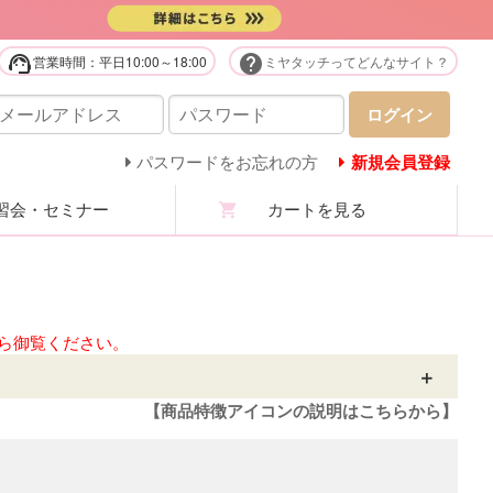
support_agent
help
営業時間：平日10:00～18:00
ミヤタッチってどんなサイト？
販用品・化粧品
ログイン
庭用美容機器・美顔器・家電
パスワードをお忘れの方
新規会員登録
会・セミナー
カートを見る
ステユニフォーム
ロマ・マッサージオイル
ステ技術・講習商材
ら御覧ください。
分析機・カウンセリング
【商品特徴アイコンの説明はこちらから】
ての商品を見る