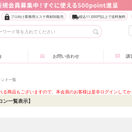
lock
local_shipping
プロ向け業務用エステ商材卸販売
税込11,000円以上で送料無料
タオル・ガウン・ターバン
店
エステ什器（ベッド・ワゴン等）
家
内
お問い合わせ
講習
アイラッシュ・アイブロウ
エ
ヘアケア商品
ア
ランド一覧
業務用化粧品・サロン用品
エ
れる商品もございますので、本会員のお客様は是非ログインしてか
コン一覧表示】
インナービューティ
肌
全