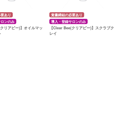
必要あり
覚書締結の必要あり
サロンのみ
導入・登録サロンのみ
Bee(クリアビー)】オイルマッ
【Clear Bee(クリアビー)】スクラブク
ル
レイ