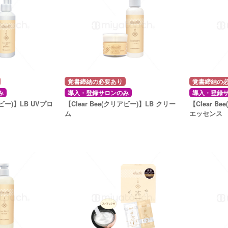
覚書締結の必要あり
覚書締結の
み
導入・登録サロンのみ
導入・登録
アビー)】LB UVプロ
【Clear Bee(クリアビー)】LB クリー
【Clear B
ム
エッセンス