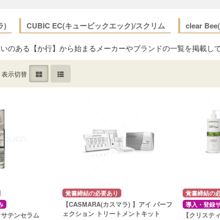
ラ)
CUBIC EC(キュービックエック)/スクリム
clear B
扱いのある【か行】から始まるメーカーやブランドの一覧を掲載し
表示切替
覚書締結の必要あり
覚書締結の
【CASMARA(カスマラ) 】アイ パーフ
み
導入・登録
ェクション トリートメントキット
オサテンセラム
【クリステ