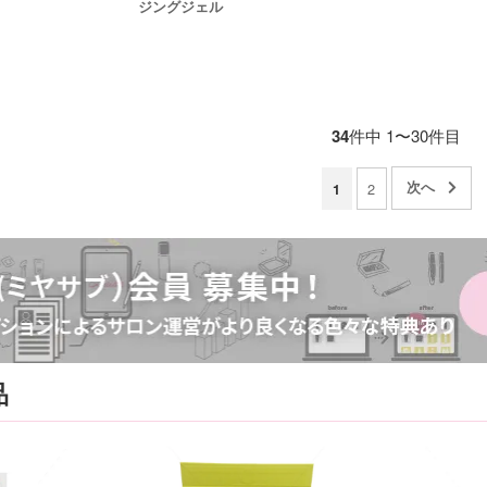
ジングジェル
34
件中 1〜30件目
2
1
品