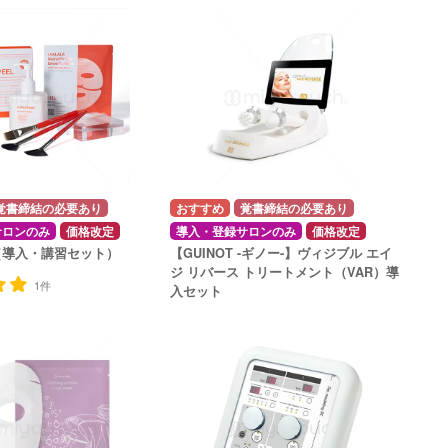
覚書締結の必要あり
覚書締結の必要あり
サロンのみ
価格改定
導入・登録サロンのみ
価格改定
（導入・講習セット）
【GUINOT -ギノー-】ヴィジブル エイ
ジ リバース トリートメント（VAR）導
1件
入セット