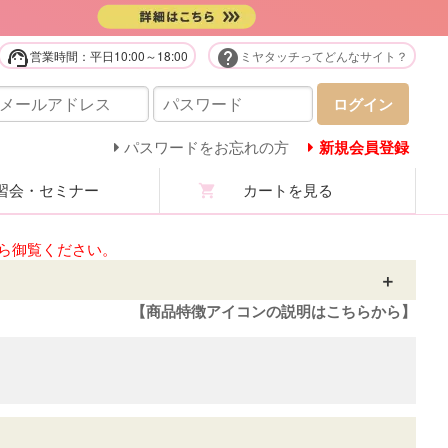
support_agent
help
営業時間：平日10:00～18:00
ミヤタッチってどんなサイト？
販用品・化粧品
ログイン
庭用美容機器・美顔器・家電
パスワードをお忘れの方
新規会員登録
会・セミナー
カートを見る
ステユニフォーム
ら御覧ください。
ロマ・マッサージオイル
ステ技術・講習商材
【商品特徴アイコンの説明はこちらから】
分析機・カウンセリング
ての商品を見る