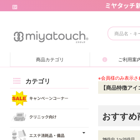
キャンペーンコーナー
クリニック向け
商品カテゴリ
ご利用案
エステ消耗品・備品
※会員様のみ表示さ
痩身機器・ボディ機器
カテゴリ
【商品特徴アイ
フェイシャル機器・美顔機器
脱毛機器・減毛機器
おすすめ
取り扱いブランド一覧
件中 1〜26件目
26