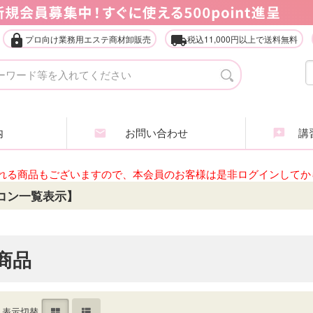
lock
local_shipping
プロ向け業務用エステ商材卸販売
税込11,000円以上で送料無料
タオル・ガウン・ターバン
店
エステ什器（ベッド・ワゴン等）
家
内
お問い合わせ
講習
アイラッシュ・アイブロウ
エ
れる商品もございますので、本会員のお客様は是非ログインしてか
ヘアケア商品
ア
コン一覧表示】
業務用化粧品・サロン用品
エ
インナービューティ
肌
商品
全
表示切替