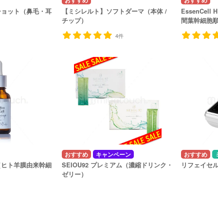
ショット（鼻毛・耳
【ミシレルト】ソフトダーマ（本体 /
EssenCel
チップ）
間葉幹細胞
4件
キャンペーン
ASS（ヒト羊膜由来幹細
SEIOU92 プレミアム（濃縮ドリンク・
リフェイセル
ゼリー）