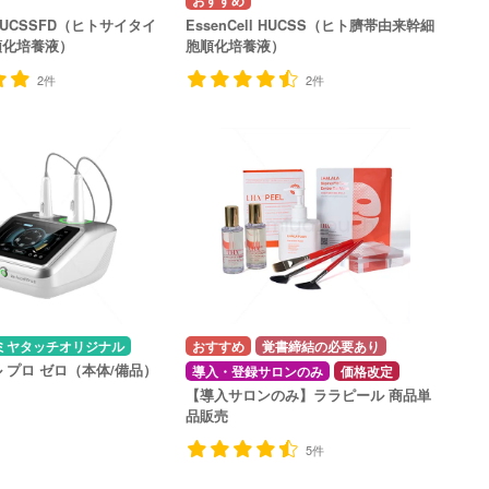
l HUCSSFD（ヒトサイタイ
EssenCell HUCSS（ヒト臍帯由来幹細
順化培養液）
胞順化培養液）
2件
2件
ミヤタッチオリジナル
覚書締結の必要あり
 プロ ゼロ（本体/備品）
導入・登録サロンのみ
価格改定
【導入サロンのみ】ララピール 商品単
品販売
5件