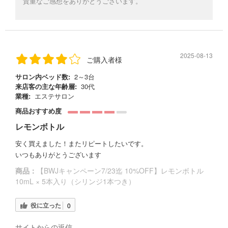
貴重なご感想をありがとうございます。
2025-08-13
ご購入者様
サロン内ベッド数:
2～3台
来店客の主な年齢層:
30代
業種:
エステサロン
商品おすすめ度
レモンボトル
安く買えました！またリピートしたいです。
いつもありがとうございます
商品：
【BWJキャンペーン7/23迄 10%OFF】レモンボトル
10mL × 5本入り（シリンジ1本つき）
役に立った
0
サイトからの返信