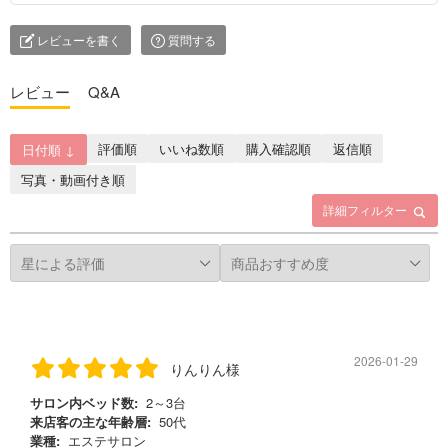
レビューを書く
質問する
レビュー
Q&A
評価順
いいね数順
購入確認順
返信順
日付順 ↓
写真・動画付き順
詳細フィルター
2026-01-29
りんりん様
サロン内ベッド数:
2～3台
来店客の主な年齢層:
50代
業種:
エステサロン