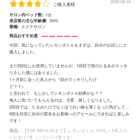
2025-06-19
ご購入者様
サロン内ベッド数:
1台
来店客の主な年齢層:
50代
業種:
エステサロン
商品おすすめ度
今回、気になっていたレモンボトルをまずは、自分のお試しにと
購入しました。
まだ2回位しか使用していませんが、1回目で頬のたるみがスッキ
リさした感じはありました。
1ヶ月前に会った友人から『顔がスッキリしたけ
ど？？』
と言われて、もしかしてレモンボトル効果かな？？
他人に気づいてもらえるのは、大変、嬉しくなりました。
2回目では、たるみたけでなくほうれい線も薄くなった気がして…
5回を目安に自分の変化をお客様へのアピールにできればと楽しみ
です！
商品：
【5/30 AM10:00まで】レモンボトル 10mL × 5本入り
+ おまけ1本（シリンジ1本つき）