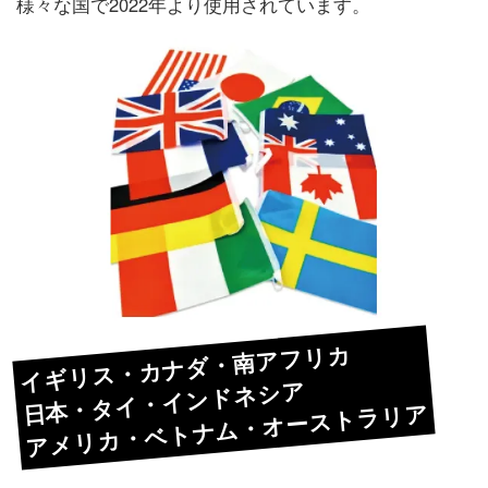
様々な国で2022年より使用されています。
イギリス・カナダ・南アフリカ
日本・タイ・インドネシア
アメリカ・ベトナム・オーストラリア