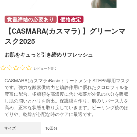
覚書締結の必要あり
価格改定
【CASMARA(カスマラ) 】グリーンマ
スク2025
お肌をキュっと引き締めリフレッシュ
レビューを書く
CASMARA(カスマラ)BasicトリートメントSTEP5専用マスク
です。強力な酸素供給力と鎮静作用に優れたクロロフィルを
豊富に配合。多糖類を高濃度に含む褐藻が外気の水分を吸収
し肌の潤いとハリを演出。保護膜を作り、肌のリバース力を
高め、正常な状態を取り戻していきます。ピーリング後のほ
てりや、乾燥が心配な時のケアに最適です。
サイズ
10回分