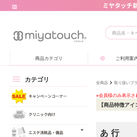
キャンペーンコーナー
クリニック向け
商品カテゴリ
ご利用案
エステ消耗品・備品
痩身機器・ボディ機器
カテゴリ
全商品
取り扱いブ
フェイシャル機器・美顔機器
※会員様のみ表示さ
【商品特徴アイ
脱毛機器・減毛機器
取り扱いブランド一覧
あ 行