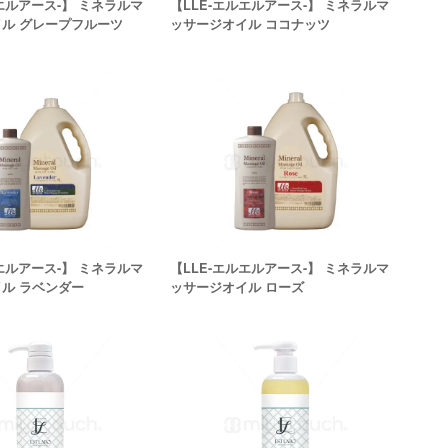
ルエルアース-】 ミネラルマ
【LLE-エルエルアース-】 ミネラルマ
ル グレープフルーツ
ッサージオイル ココナッツ
ルエルアース-】 ミネラルマ
【LLE-エルエルアース-】 ミネラルマ
ル ラベンダー
ッサージオイル ローズ