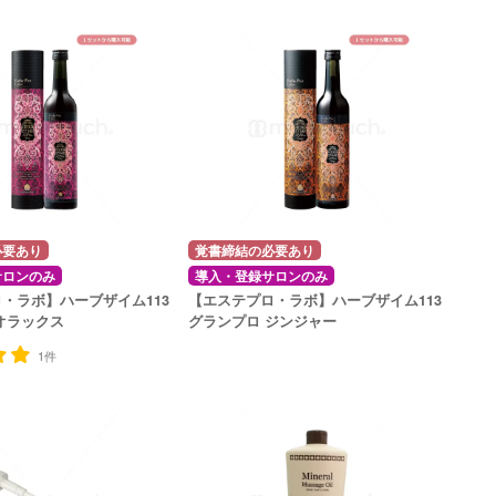
必要あり
覚書締結の必要あり
サロンのみ
導入・登録サロンのみ
・ラボ】ハーブザイム113
【エステプロ・ラボ】ハーブザイム113
オラックス
グランプロ ジンジャー
1件