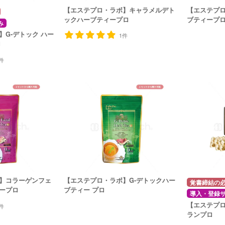
【エステプロ・ラボ】キャラメルデト
【エステプ
ックハーブティープロ
ブティープ
み
G-デトック ハー
1件
ロ
件
】コラーゲンフェ
【エステプロ・ラボ】G-デトックハー
覚書締結の
ープロ
ブティー プロ
導入・登録
【エステプ
件
ランプロ