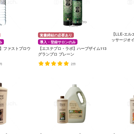
【LLE-エ
覚書締結の必要あり
ッサージオイ
み
導入・登録サロンのみ
】ファストプロウ
【エステプロ・ラボ】ハーブザイム113
グランプロ プレーン
件
2件