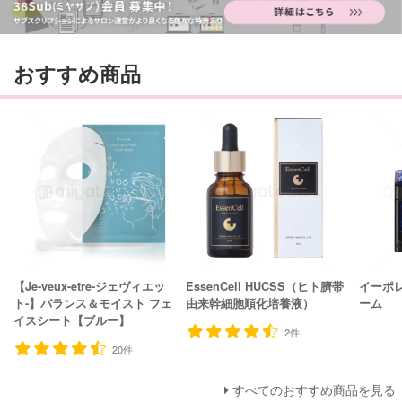
おすすめ商品
【Je-veux-etre-ジェヴィエッ
EssenCell HUCSS（ヒト臍帯
イーポ
ト-】バランス＆モイスト フェ
由来幹細胞順化培養液）
ーム
イスシート【ブルー】
2件
20件
すべてのおすすめ商品を見る