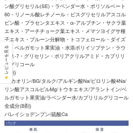
ン酸グリセリル(SE)・ラベンダー水・ポリソルベート
60・リノール酸レチノール・ビスグリセリルアスコル
ビン酸・プラセンタエキス・α-アルブチン・サクラ葉
エキス・アーチチョーク葉エキス・メマツヨイグサ種
子エキス・プルーン分解物・トコフェロール・ダイズ
油・ベルガモット果実油・水添ポリイソブテン・ラウ
レビューを見る
レス-7・グリセリン・ポリアクリルアミド・カプリリ
ルグリコール
(A剤)
★
水/カオリン/BG/タルク/アルギン酸Na/ピロリン酸4Na/
リン酸アスコルビルMg/トウキエキス/アラントイン/ベ
ルガモット果実油/ラベンダー水/カプリリルグリコール
全成分(B剤)
バレイショデンプン/硫酸Ca