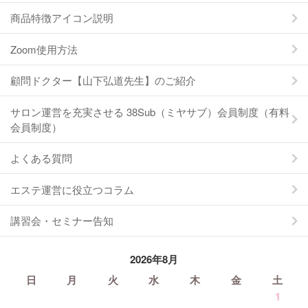
商品特徴アイコン説明
Zoom使用方法
顧問ドクター【山下弘道先生】のご紹介
サロン運営を充実させる 38Sub（ミヤサブ）会員制度（有料
会員制度）
よくある質問
エステ運営に役立つコラム
講習会・セミナー告知
2026年8月
日
月
火
水
木
金
土
1