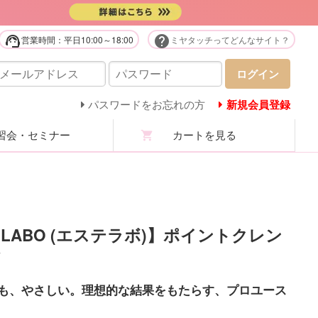
support_agent
help
営業時間：平日10:00～18:00
ミヤタッチってどんなサイト？
販用品・化粧品
ログイン
庭用美容機器・美顔器・家電
パスワードをお忘れの方
新規会員登録
会・セミナー
カートを見る
ステユニフォーム
ロマ・マッサージオイル
ステ技術・講習商材
T LABO (エステラボ)】ポイントクレン
グ
分析機・カウンセリング
も、やさしい。理想的な結果をもたらす、プロユース
ての商品を見る