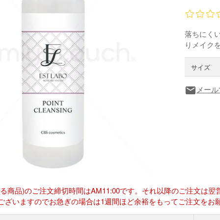
落ちにく
りメイク
サイズ
メール
local_post_office
ある商品)のご注文締切時間はAM11:00です。それ以降のご注文
ございますのでお急ぎの場合は1週間ほど余裕をもってご注文をお