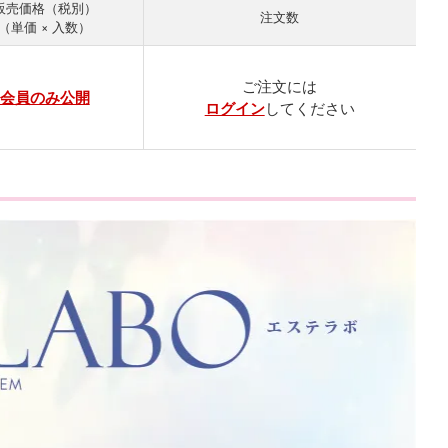
販売価格
注文数
（単価 × 入数）
ご注文には
会員のみ公開
ログイン
してください