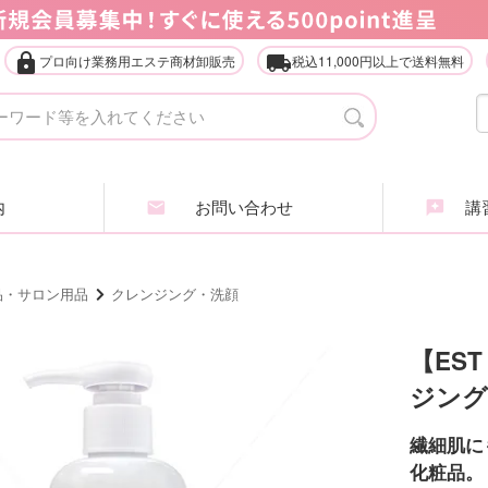
lock
local_shipping
プロ向け業務用エステ商材卸販売
税込11,000円以上で送料無料
タオル・ガウン・ターバン
店
エステ什器（ベッド・ワゴン等）
家
内
お問い合わせ
講習
アイラッシュ・アイブロウ
エ
ヘアケア商品
ア
品・サロン用品
クレンジング・洗顔
業務用化粧品・サロン用品
エ
【ES
ジン
インナービューティ
肌
繊細肌に
全
化粧品。