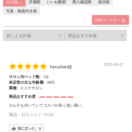
評価順
いいね数順
購入確認順
返信順
日付順 ↓
写真・動画付き順
詳細フィルター
2025-05-22
haruchan様
サロン内ベッド数:
1台
来店客の主な年齢層:
40代
業種:
エステサロン
商品おすすめ度
カルテも付いていてコスパが良く使い易い。
商品：
脱毛カルテ 200枚
役に立った
0