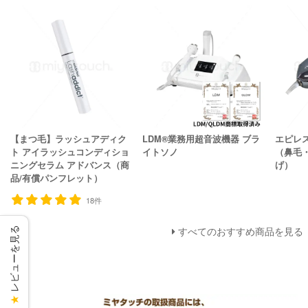
【まつ毛】ラッシュアディク
LDM®業務用超音波機器 ブラ
エピレ
ト アイラッシュコンディショ
イトソノ
（鼻毛
ニングセラム アドバンス（商
げ）
品/有償パンフレット）
18件
すべてのおすすめ商品を見る
レビューを見る
★