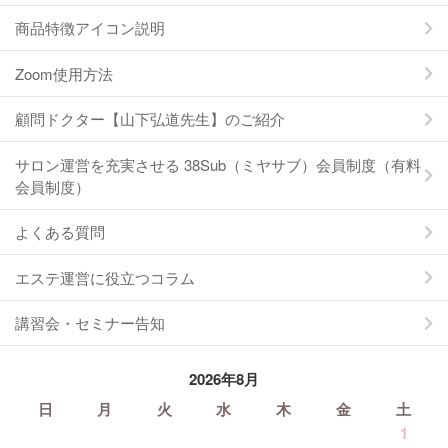
商品特徴アイコン説明
Zoom使用方法
顧問ドクター【山下弘道先生】のご紹介
サロン運営を充実させる 38Sub（ミヤサブ）会員制度（有料
会員制度）
よくある質問
エステ運営に役立つコラム
講習会・セミナー告知
2026年8月
日
月
火
水
木
金
土
1