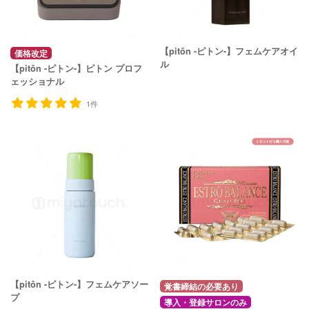
【pitôn -ピトン-】フェムケアオイ
価格改定
ル
【pitôn -ピトン-】ピトン プロフ
ェッショナル
1件
【pitôn -ピトン-】フェムケアソー
覚書締結の必要あり
プ
導入・登録サロンのみ