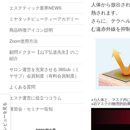
人体から放出さ
エステティック業界NEWS
熱されます。
ミヤタッチビューティーアカデミー
さらに、テラヘ
む遠赤外線を抑
商品特徴アイコン説明
Zoom使用方法
顧問ドクター【山下弘道先生】のご
紹介
サロン運営を充実させる 38Sub（ミ
ヤサブ）会員制度（有料会員制度）
よくある質問
エステ運営に役立つコラム
※1)人体と、マスク
※2)マスクの物理的効果
レビューを見る
講習会・セミナー告知