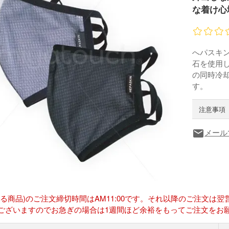
な着け心
へパスキ
石を使用
の同時冷
す。
注意事項
メール
local_post_office
ある商品)のご注文締切時間はAM11:00です。それ以降のご注文
ございますのでお急ぎの場合は1週間ほど余裕をもってご注文をお