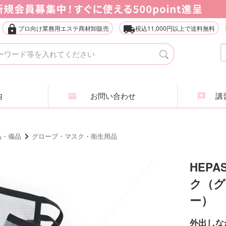
lock
local_shipping
プロ向け業務用エステ商材卸販売
税込11,000円以上で送料無料
タオル・ガウン・ターバン
店
エステ什器（ベッド・ワゴン等）
家
内
お問い合わせ
講習
アイラッシュ・アイブロウ
エ
ヘアケア商品
ア
品・備品
グローブ・マスク・衛生用品
業務用化粧品・サロン用品
エ
HEP
ク（グ
インナービューティ
肌
ー）
全
外出しな