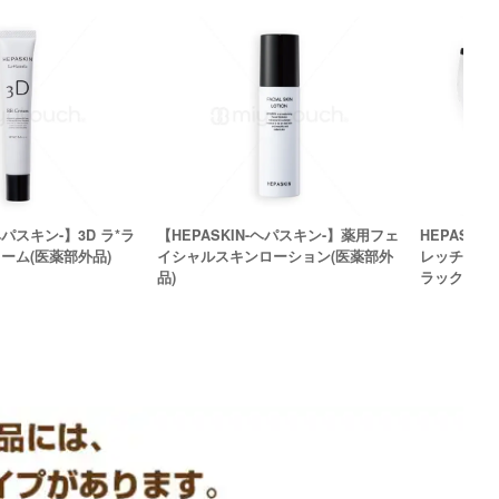
ヘパスキン-】3D ラ*ラ
【HEPASKIN-ヘパスキン-】薬用フェ
HEPASKI
ーム(医薬部外品)
イシャルスキンローション(医薬部外
レッチウォ
品)
ラック）