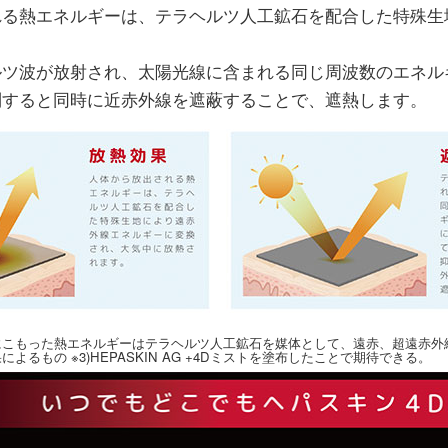
れる熱エネルギーは、テラヘルツ人工鉱石を配合した特殊生
ルツ波が放射され、太陽光線に含まれる同じ周波数のエネル
制すると同時に近赤外線を遮蔽することで、遮熱します。
内にこもった熱エネルギーはテラヘルツ人工鉱石を媒体として、遠赤、超遠赤
によるもの ※3)HEPASKIN AG +4Dミストを塗布したことで期待できる。