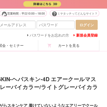
support_agent
help
営業時間：平日10:00～18:00
ミヤタッチってどんなサイト？
販用品・化粧品
ログイン
庭用美容機器・美顔器・家電
パスワードをお忘れの方
新規会員登録
会・セミナー
カートを見る
ステユニフォーム
ロマ・マッサージオイル
ステ技術・講習商材
ASKIN-ヘパスキン-4D エアークールマス
レーバイカラー/ライトグレーバイカラ
分析機・カウンセリング
ての商品を見る
がらスキンケア 着けていないようなエアリーでクール