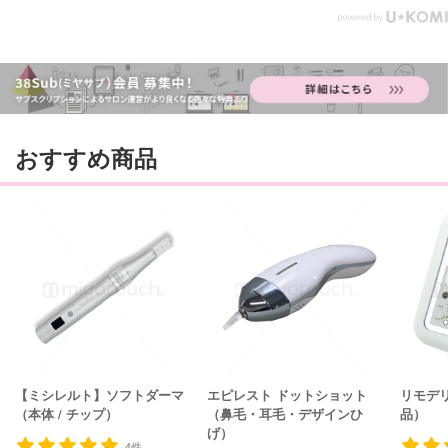
おすすめ商品
【ミシレルト】ソフトダーマ
エピレスト ドットショット
リモデリ
（本体 / チップ）
（鼻毛・耳毛・デザインひ
品）
げ）
4件