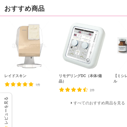
おすすめ商品
レイドスキン
リモデリングDC（本体/備
【ミシ
品）
ル
1件
2件
レビューを見る
すべてのおすすめ商品を見る