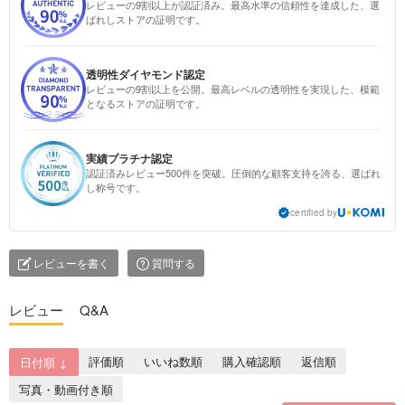
レビューの9割以上が認証済み。最高水準の信頼性を達成した、選
ばれしストアの証明です。
透明性ダイヤモンド認定
レビューの9割以上を公開。最高レベルの透明性を実現した、模範
となるストアの証明です。
実績プラチナ認定
認証済みレビュー500件を突破。圧倒的な顧客支持を誇る、選ばれ
し称号です。
certified by
レビューを書く
質問する
レビュー
Q&A
評価順
いいね数順
購入確認順
返信順
日付順 ↓
写真・動画付き順