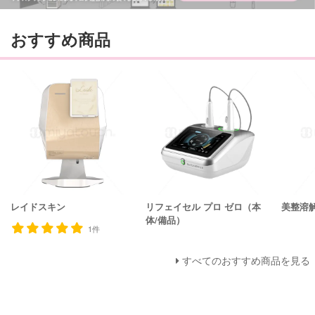
おすすめ商品
レイドスキン
リフェイセル プロ ゼロ（本
美整溶
体/備品）
1件
すべてのおすすめ商品を見る