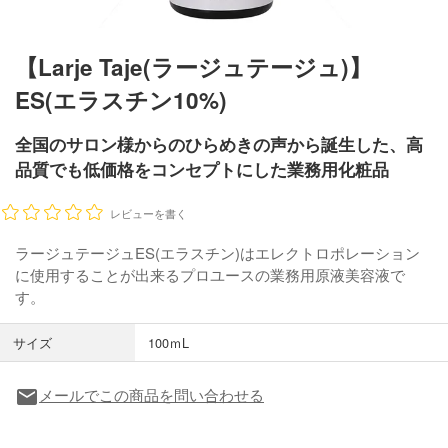
【Larje Taje(ラージュテージュ)】
ES(エラスチン10%)
全国のサロン様からのひらめきの声から誕生した、高
品質でも低価格をコンセプトにした業務用化粧品
レビューを書く
ラージュテージュES(エラスチン)はエレクトロポレーション
に使用することが出来るプロユースの業務用原液美容液で
す。
サイズ
100ｍL
メールでこの商品を問い合わせる
local_post_office