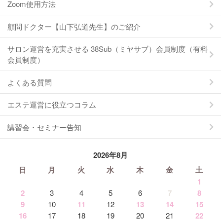
Zoom使用方法
顧問ドクター【山下弘道先生】のご紹介
サロン運営を充実させる 38Sub（ミヤサブ）会員制度（有料
会員制度）
よくある質問
エステ運営に役立つコラム
講習会・セミナー告知
2026年8月
日
月
火
水
木
金
土
1
2
3
4
5
6
7
8
9
10
11
12
13
14
15
16
17
18
19
20
21
22