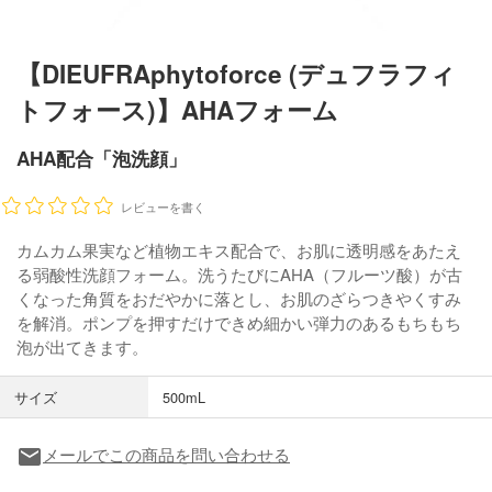
【DIEUFRAphytoforce (デュフラフィ
トフォース)】AHAフォーム
AHA配合「泡洗顔」
レビューを書く
カムカム果実など植物エキス配合で、お肌に透明感をあたえ
る弱酸性洗顔フォーム。洗うたびにAHA（フルーツ酸）が古
くなった角質をおだやかに落とし、お肌のざらつきやくすみ
を解消。ポンプを押すだけできめ細かい弾力のあるもちもち
泡が出てきます。
サイズ
500mL
メールでこの商品を問い合わせる
local_post_office