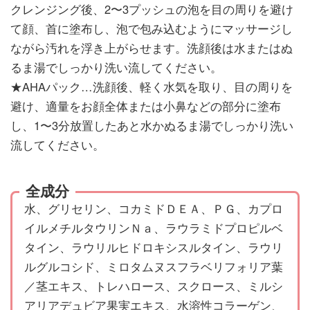
クレンジング後、2〜3プッシュの泡を目の周りを避け
て顔、首に塗布し、泡で包み込むようにマッサージし
ながら汚れを浮き上がらせます。洗顔後は水またはぬ
るま湯でしっかり洗い流してください。
★AHAパック…洗顔後、軽く水気を取り、目の周りを
避け、適量をお顔全体または小鼻などの部分に塗布
し、1〜3分放置したあと水かぬるま湯でしっかり洗い
流してください。
全成分
水、グリセリン、コカミドＤＥＡ、ＰＧ、カプロ
イルメチルタウリンＮａ、ラウラミドプロピルベ
タイン、ラウリルヒドロキシスルタイン、ラウリ
ルグルコシド、ミロタムヌスフラベリフォリア葉
／茎エキス、トレハロース、スクロース、ミルシ
アリアデュビア果実エキス、水溶性コラーゲン、