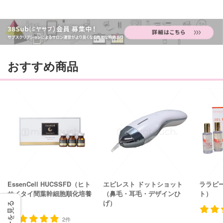
おすすめ商品
EssenCell HUCSSFD（ヒト
エピレスト ドットショット
ララピ
サイタイ間葉幹細胞順化培養
（鼻毛・耳毛・デザインひ
ト）
液）
げ）
2件