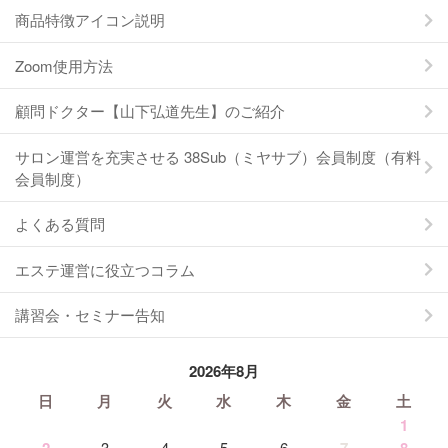
商品特徴アイコン説明
Zoom使用方法
顧問ドクター【山下弘道先生】のご紹介
サロン運営を充実させる 38Sub（ミヤサブ）会員制度（有料
会員制度）
よくある質問
エステ運営に役立つコラム
講習会・セミナー告知
2026年8月
日
月
火
水
木
金
土
1
3
4
5
6