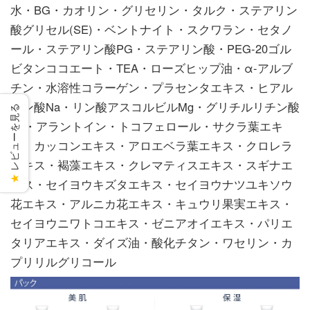
水・BG・カオリン・グリセリン・タルク・ステアリン
酸グリセル(SE)・ベントナイト・スクワラン・セタノ
ール・ステアリン酸PG・ステアリン酸・PEG-20ゴル
ビタンココエート・TEA・ローズヒップ油・α-アルブ
チン・水溶性コラーゲン・プラセンタエキス・ヒアル
ロン酸Na・リン酸アスコルビルMg・グリチルリチン酸
レビューを見る
2K・アラントイン・トコフェロール・サクラ葉エキ
ス・カッコンエキス・アロエベラ葉エキス・クロレラ
エキス・褐藻エキス・クレマティスエキス・スギナエ
★
キス・セイヨウキズタエキス・セイヨウナツユキソウ
花エキス・アルニカ花エキス・キュウリ果実エキス・
セイヨウニワトコエキス・ゼニアオイエキス・パリエ
タリアエキス・ダイズ油・酸化チタン・ワセリン・カ
プリリルグリコール