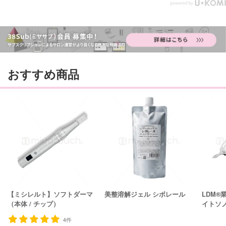
おすすめ商品
【ミシレルト】ソフトダーマ
美整溶解ジェル シボレール
LDM®
（本体 / チップ）
イトソ
4件