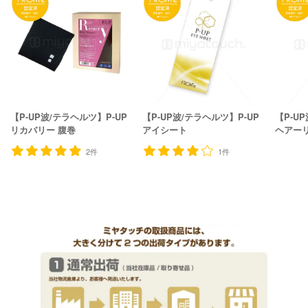
【P-UP波/テラヘルツ】P-UP
【P-UP波/テラヘルツ】P-UP
【P-U
リカバリー 腹巻
アイシート
ヘアーリ
2件
1件