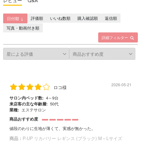
レビュー
Q&A
評価順
いいね数順
購入確認順
返信順
日付順 ↓
写真・動画付き順
詳細フィルター
2026-05-21
ロコ様
サロン内ベッド数:
4～9台
来店客の主な年齢層:
50代
業種:
エステサロン
商品おすすめ度
値段のわりに生地が薄くて、実感が無かった。
商品：
P-UP リカバリー レギンス (ブラック) M～Lサイズ