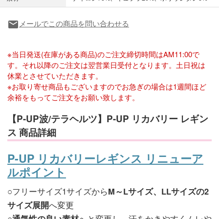
メールでこの商品を問い合わせる
local_post_office
※当日発送(在庫がある商品)のご注文締切時間はAM11:00で
す。それ以降のご注文は翌営業日受付となります。土日祝は
休業とさせていただきます。
※お取り寄せ商品もございますのでお急ぎの場合は1週間ほど
余裕をもってご注文をお願い致します。
【P-UP波/テラヘルツ】P-UP リカバリー レギン
ス 商品詳細
P-UP リカバリーレギンス リニューア
ルポイント
○フリーサイズ1サイズから
M～Lサイズ、LLサイズの2
サイズ展開
へ変更
○
通気性の良い素材
へと変更し、汗をかきやすくムレや