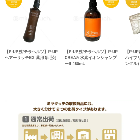
【P-UP波/テラヘルツ】P-UP
【P-UP波/テラヘルツ】P-UP
【P-U
ヘアーリッチEX 薬用育毛剤
CREA® 水素イオンシャンプ
ハイブ
ーII 480mL
ングル