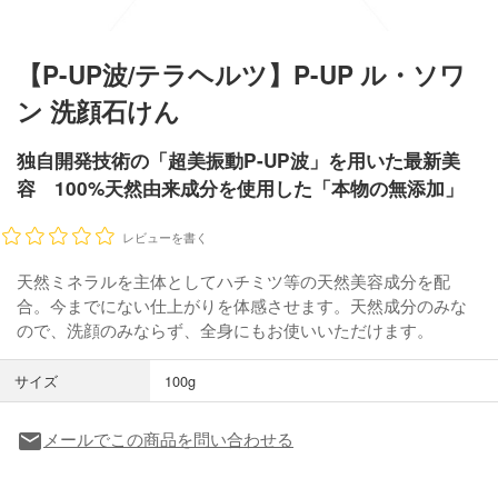
【P-UP波/テラヘルツ】P-UP ル・ソワ
ン 洗顔石けん
独自開発技術の「超美振動P-UP波」を用いた最新美
容 100%天然由来成分を使用した「本物の無添加」
レビューを書く
天然ミネラルを主体としてハチミツ等の天然美容成分を配
合。今までにない仕上がりを体感させます。天然成分のみな
ので、洗顔のみならず、全身にもお使いいただけます。
サイズ
100g
メールでこの商品を問い合わせる
local_post_office