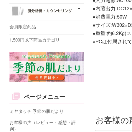
●内蔵出力:DC12V(4
●消費電力:50W
●サイズ:W302×D3
会員限定商品
●重量:約6.2Kg
1,500円以下商品カテゴリ
※PCは付属され
ページメニュー
ミヤタッチ 季節の肌だより
お客様の
お客様の声（レビュー・感想・評
判）