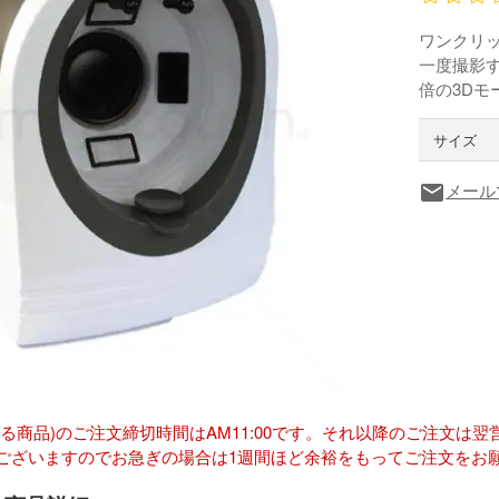
ワンクリ
一度撮影す
倍の3D
サイズ
メール
local_post_office
ある商品)のご注文締切時間はAM11:00です。それ以降のご注文
ございますのでお急ぎの場合は1週間ほど余裕をもってご注文をお