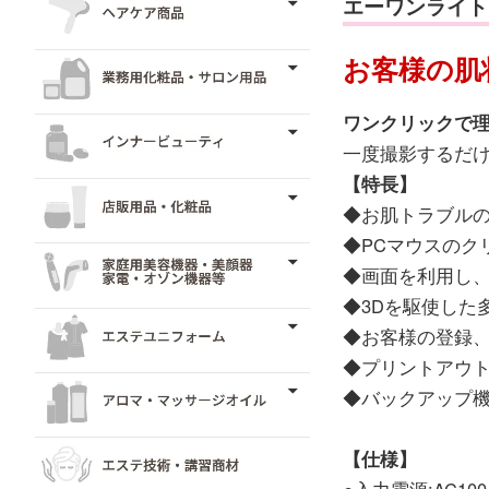
エーワンライト
お客様の肌
ワンクリックで
一度撮影するだけ
【特長】
◆お肌トラブルの
◆PCマウスのク
◆画面を利用し、
◆3Dを駆使した
◆お客様の登録、
◆プリントアウト
◆バックアップ機
【仕様】
●入力電源:AC100-