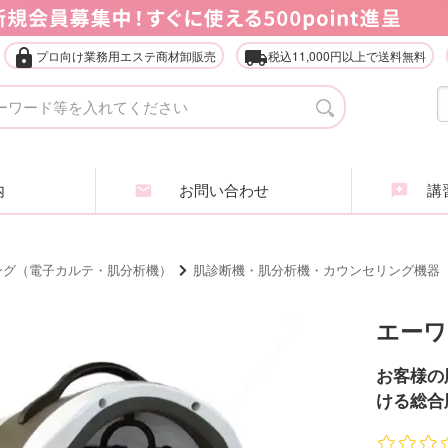
lock
local_shipping
プロ向け業務用エステ商材卸販売
税込11,000円以上で送料無料
タオル・ガウン・ターバン
店
エステ什器（ベッド・ワゴン等）
家
内
お問い合わせ
講習
アイラッシュ・アイブロウ
エ
ヘアケア商品
ア
ング（電子カルテ・肌分析機）
肌診断機・肌分析機・カウンセリング機器
業務用化粧品・サロン用品
エ
エーワ
インナービューティ
肌
お客様の
ける総合
全