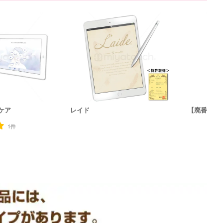
ケア
レイド
【廃番】ア
1件