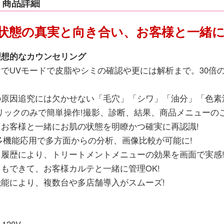
 商品詳細
状態の真実と向き合い、お客様と一緒に
理想的なカウンセリング
でUVモードで皮脂やシミの確認や更には解析まで。30倍
原因追究には欠かせない「毛穴」「シワ」「油分」「色素
リックのみで簡単操作!撮影、診断、結果、商品メニューのご
お客様と一緒にお肌の状態を明瞭かつ確実に再認識!
多機能応用で多方面からの分析、画像比較が可能に!
履歴により、トリートメントメニューの効果を画面で実感
もできて、お客様カルテと一緒に管理OK!
能により、複数台や多店舗導入がスムーズ!
120V