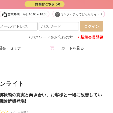
support_agent
help
営業時間：平日10:00～18:00
ミヤタッチってどんなサイト？
販用品・化粧品
ログイン
庭用美容機器・美顔器・家電
パスワードをお忘れの方
新規会員登録
会・セミナー
カートを見る
ステユニフォーム
ロマ・マッサージオイル
ステ技術・講習商材
ンライト
分析機・カウンセリング
肌状態の真実と向き合い、お客様と一緒に改善してい
肌診断機登場!
ての商品を見る
レビューを書く