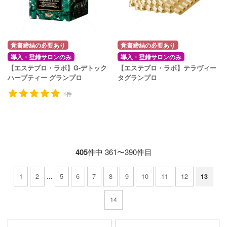
覚書締結の必要あり
覚書締結の必要あり
導入・登録サロンのみ
導入・登録サロンのみ
【エステプロ・ラボ】G-デトック
【エステプロ・ラボ】テラヴィー
ハーブティー グランプロ
タグランプロ
1件
405
件中 361〜390件目
1
2
...
5
6
7
8
9
10
11
12
13
14