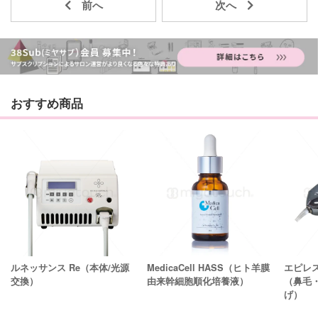
おすすめ商品
ルネッサンス Re（本体/光源
MedicaCell HASS（ヒト羊膜
エピレ
交換）
由来幹細胞順化培養液）
（鼻毛
げ）