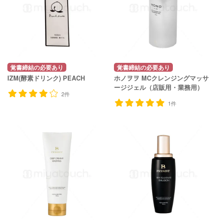
覚書締結の必要あり
覚書締結の必要あり
IZM(酵素ドリンク) PEACH
ホノヲヲ MCクレンジングマッサ
ージジェル（店販用・業務用）
2件
1件