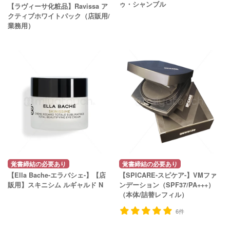
ゥ・シャンブル
【ラヴィーサ化粧品】Ravissa ア
クティブホワイトパック（店販用/
業務用）
覚書締結の必要あり
覚書締結の必要あり
【Ella Bache-エラバシェ-】【店
【SPICARE-スピケア-】VMファ
販用】スキニシム ルギャルド N
ンデーション（SPF37/PA+++）
（本体/詰替レフィル）
6件