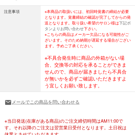
注意事項
※本商品の取扱いには、初回時覚書の締結が必要
となります。覚書締結の確認が完了してからの発
送となります。取り扱い希望のサロン様は
下記ボ
タンよりお問い合わせ
下さい。
※こちらの商品はメーカー欠品になる可能性がご
ざいます。そのため納期が遅延する場合がござい
ます。予めご了承ください。
※不具合発生時に商品の外箱がない場
合、交換等の対応を承ることができま
せんので、商品が届きましたら不具合
が無いかを必ずご確認いただきますよ
う宜しくお願い致します。
メールでこの商品を問い合わせる
local_post_office
※当日発送(在庫がある商品)のご注文締切時間はAM11:00で
す。それ以降のご注文は翌営業日受付となります。土日祝は
休業とさせていただきます。