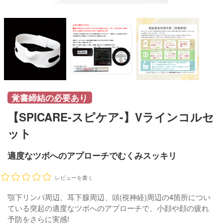
覚書締結の必要あり
【SPICARE-スピケア-】Vラインコルセ
ット
適度なツボへのアプローチでむくみスッキリ
レビューを書く
顎下リンパ周辺、耳下腺周辺、頭(視神経)周辺の4箇所につい
ている突起の適度なツボへのアプローチで、小顔や顔の疲れ
予防をさらに実感!