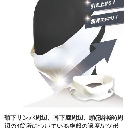
顎下リンパ周辺、耳下腺周辺、頭(視神経)周
辺の4箇所についている突起の適度なツボ