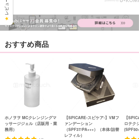
レビューを見る
★
おすすめ商品
ホノヲヲ MCクレンジングマ
【SPICARE-スピケア-】VMフ
【SPIC
ッサージジェル（店販用・業
ァンデーション
ロテク
務用）
（SPF37/PA+++）（本体/詰替
(SPF50
レフィル）