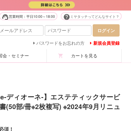
support_agent
help
営業時間：平日10:00～18:00
ミヤタッチってどんなサイト？
販用品・化粧品
ログイン
庭用美容機器・美顔器・家電
パスワードをお忘れの方
新規会員登録
会・セミナー
カートを見る
ステユニフォーム
ロマ・マッサージオイル
ステ技術・講習商材
one-ディオーネ-】エステティックサービ
(50部/冊※2枚複写) ※2024年9月リニュ
分析機・カウンセリング
ての商品を見る
必須！