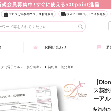
lock
local_shipping
プロ向け業務用エステ商材卸販売
税込11,000円以上で送料無料
タオル・ガウン・ターバン
店
エステ什器（ベッド・ワゴン等）
家
内
お問い合わせ
講習
アイラッシュ・アイブロウ
エ
ヘアケア商品
ア
ング（電子カルテ・肌分析機）
契約書・概要書面
業務用化粧品・サロン用品
エ
【Di
ス契約書
インナービューティ
肌
ーアル
全
契約時に