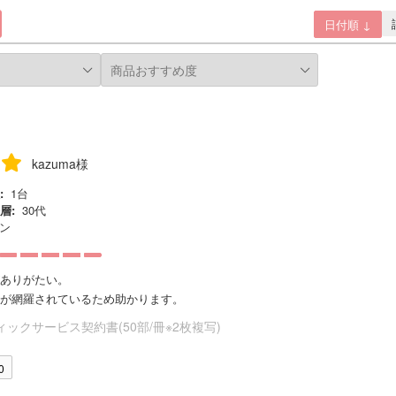
日付順 ↓
kazuma様
:
1台
層:
30代
ン
ありがたい。
が網羅されているため助かります。
ックサービス契約書(50部/冊※2枚複写)
0