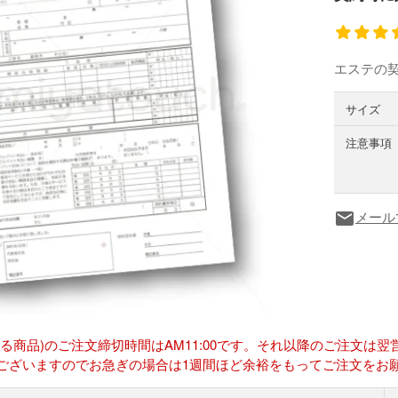
エステの
サイズ
注意事項
メール
local_post_office
ある商品)のご注文締切時間はAM11:00です。それ以降のご注文
ございますのでお急ぎの場合は1週間ほど余裕をもってご注文をお