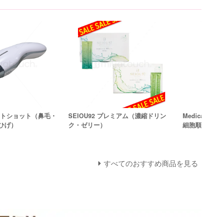
ットショット（鼻毛・
SEIOU92 プレミアム（濃縮ドリン
MedicaC
ひげ）
ク・ゼリー）
細胞順化培
すべてのおすすめ商品を見る