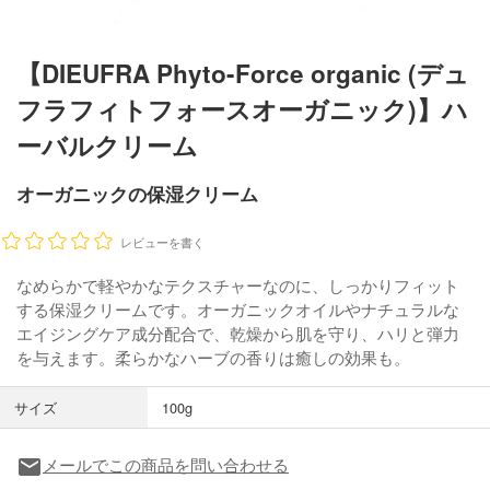
【DIEUFRA Phyto-Force organic (デュ
フラフィトフォースオーガニック)】ハ
ーバルクリーム
オーガニックの保湿クリーム
レビューを書く
なめらかで軽やかなテクスチャーなのに、しっかりフィット
する保湿クリームです。オーガニックオイルやナチュラルな
エイジングケア成分配合で、乾燥から肌を守り、ハリと弾力
を与えます。柔らかなハーブの香りは癒しの効果も。
サイズ
100g
メールでこの商品を問い合わせる
local_post_office