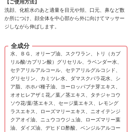
【ご使用方法】
洗顔、化粧水のあと適量を目元や頬、口元、鼻など数
か所につけ、顔全体を中心部から外に向けてマッサー
ジしながら伸ばします。
全成分
水、ＢＧ、オリーブ油、スクワラン、トリ（カプ
リル酸/カプリン酸）グリセリル、ラベンダー水、
セテアリルアルコール、セテアリルグルコシド、
グリセリン、カミツレ水、ダマスクバラ花水、シ
ア脂、ホホバ種子油、ヨーロッパブナ芽エキス、
オオヒレアザミ花／葉／茎エキス、タチジャコウ
ソウ花/葉/茎エキス、セージ葉エキス、レモング
ラスエキス、ローズマリーエキス、ニオイテンジ
クアオイ油、ニュウコウジュ油、ローズマリー葉
油、ダイズ油、デヒドロ酢酸、ベンジルアルコー