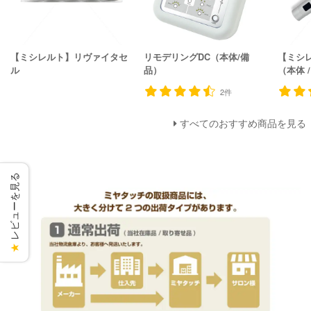
【ミシレルト】リヴァイタセ
リモデリングDC（本体/備
【ミシ
ル
品）
（本体 
2件
すべてのおすすめ商品を見る
レビューを見る
★