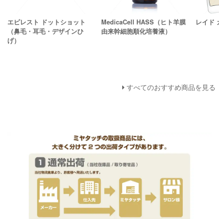
エピレスト ドットショット
MedicaCell HASS（ヒト羊膜
レイド
（鼻毛・耳毛・デザインひ
由来幹細胞順化培養液）
げ）
すべてのおすすめ商品を見る