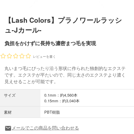
【Lash Colors】プラノワールラッシ
ュ-Jカール-
負担をかけずに長持ち濃密まつ毛を実現
レビューを書く
丸いまつ毛にぴったり沿う形状に作られた独創的なエクステ
です。エクステが平たいので、同じ太さのエクステより濃く
見えせることが可能です。
サイズ
0.1mm：約4,560本
0.15mm：約3,040本
素材
PBT樹脂
メールでこの商品を問い合わせる
local_post_office