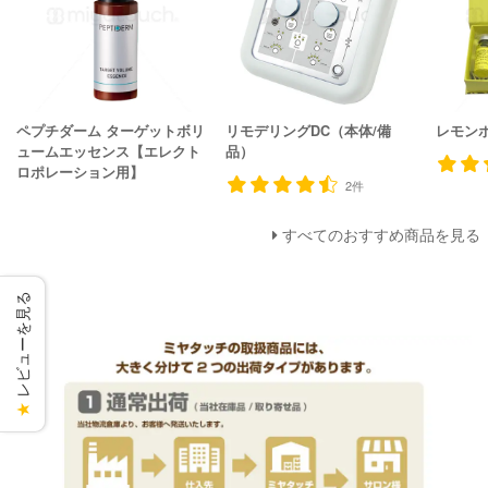
ペプチダーム ターゲットボリ
リモデリングDC（本体/備
レモン
ュームエッセンス【エレクト
品）
ロポレーション用】
2件
すべてのおすすめ商品を見る
レビューを見る
★