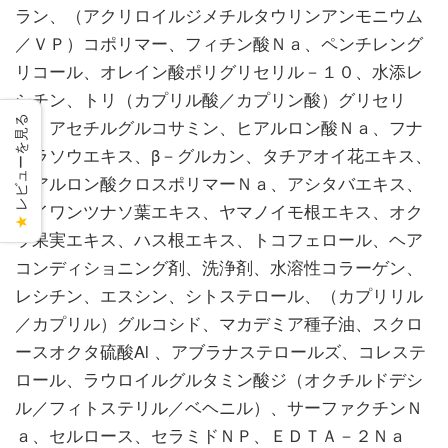
ラン、（アクリロイルジメチルタウリンアンモニウム
／ＶＰ）コポリマー、フィチン酸Ｎａ、ペンチレング
リコール、オレイン酸ポリグリセリル－１０、水添レ
シチン、トリ（カプリル酸／カプリン酸）グリセリ
レビューを見る
ル、アセチルグルコサミン、ヒアルロン酸Ｎａ、フナ
バラソウエキス、β－グルカン、タチアオイ花エキス、
ヒアルロン酸クロスポリマーＮａ、アシタバエキス、
タイワンツナソ葉エキス、ヤマノイモ根エキス、オク
★
ラ果実エキス、ハス根エキス、トコフェロール、ヘア
コンディショニング剤、洗浄剤、水溶性コラーゲン、
レシチン、エスシン、シトステロール、（カプリリル
／カプリル）グルコシド、マカデミア種子油、スクロ
ースオクタ硫酸Al 、アブラナステロールズ、コレステ
ロール、ラウロイルグルタミン酸ジ（オクチルドデシ
ル／フィトステリル／ベヘニル）、サーファクチンＮ
ａ、セルロース、セラミドＮＰ、ＥＤＴＡ－２Ｎａ