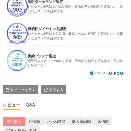
認証ダイヤモンド認定
レビューの9割以上が認証済み。最高水準の信頼性を達成した、選
ばれしストアの証明です。
透明性ダイヤモンド認定
レビューの9割以上を公開。最高レベルの透明性を実現した、模範
となるストアの証明です。
実績プラチナ認定
認証済みレビュー500件を突破。圧倒的な顧客支持を誇る、選ばれ
し称号です。
certified by
レビューを書く
質問する
レビュー
Q&A
評価順
いいね数順
購入確認順
返信順
日付順 ↓
写真・動画付き順