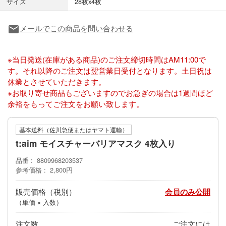
サイズ
28枚x4枚
メールでこの商品を問い合わせる
local_post_office
※当日発送(在庫がある商品)のご注文締切時間はAM11:00で
す。それ以降のご注文は翌営業日受付となります。土日祝は
休業とさせていただきます。
※お取り寄せ商品もございますのでお急ぎの場合は1週間ほど
余裕をもってご注文をお願い致します。
基本送料（佐川急便またはヤマト運輸）
t:aim モイスチャーバリアマスク 4枚入り
品番
8809968203537
参考価格
2,800円
販売価格
会員のみ公開
（単価 × 入数）
注文数
ご注文には