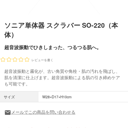
ソニア単体器 スクラバー SO-220（本
体）
超音波振動でひきしまった、つるつる肌へ。
レビューを書く
超音波振動と霧化が、古い角質や角栓・肌の汚れを飛ばし、
肌を清潔に仕上げます。超音波振動による肌の引き締めケア
も可能です。
サイズ
W28×D17×H10cm
メールでこの商品を問い合わせる
local_post_office