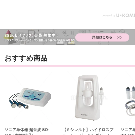
おすすめ商品
ソニア単体器 超音波 SO-
【ミシレルト】ハイドロスプ
ソニア