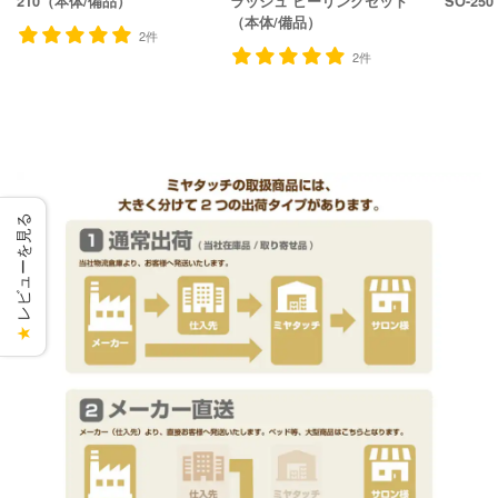
210（本体/備品）
ラッシュ ピーリングセット
SO-2
（本体/備品）
2件
2件
レビューを見る
★