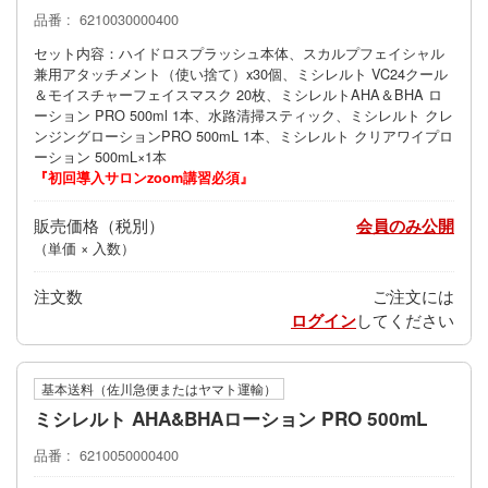
品番
6210030000400
セット内容：ハイドロスプラッシュ本体、スカルプフェイシャル
兼用アタッチメント（使い捨て）x30個、ミシレルト VC24クール
＆モイスチャーフェイスマスク 20枚、ミシレルトAHA＆BHA ロ
ーション PRO 500ml 1本、水路清掃スティック、ミシレルト クレ
ンジングローションPRO 500mL 1本、ミシレルト クリアワイプロ
ーション 500mL×1本
『初回導入サロンzoom講習必須』
販売価格
会員のみ公開
（単価 × 入数）
注文数
ご注文には
ログイン
してください
基本送料（佐川急便またはヤマト運輸）
ミシレルト AHA&BHAローション PRO 500mL
品番
6210050000400