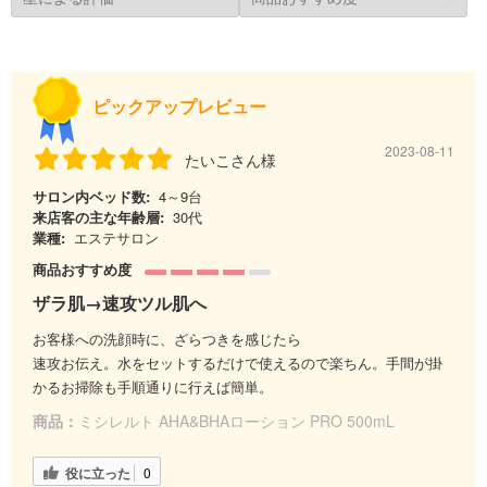
ピックアップレビュー
2023-08-11
たいこさん様
サロン内ベッド数:
4～9台
来店客の主な年齢層:
30代
業種:
エステサロン
商品おすすめ度
ザラ肌→速攻ツル肌へ
お客様への洗顔時に、ざらつきを感じたら
速攻お伝え。水をセットするだけで使えるので楽ちん。手間が掛
かるお掃除も手順通りに行えば簡単。
商品：
ミシレルト AHA&BHAローション PRO 500mL
役に立った
0