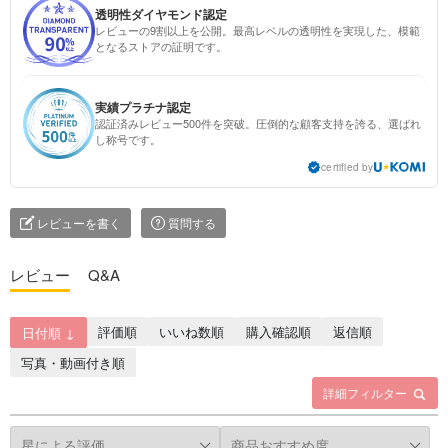
透明性ダイヤモンド認定
レビューの9割以上を公開。最高レベルの透明性を実現した、模範
となるストアの証明です。
実績プラチナ認定
認証済みレビュー500件を突破。圧倒的な顧客支持を誇る、選ばれ
し称号です。
certified by
レビューを書く
質問する
レビュー
Q&A
評価順
いいね数順
購入確認順
返信順
日付順 ↓
写真・動画付き順
詳細フィルター