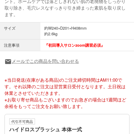
ント。ホームケアでは落としきれない肌の老廃物をしっかり
取り除き、毛穴レスなすっきり引き締まった素肌を取り戻し
ます。
サイズ
約W240×D201×H408mm
約2.6kg
注意事項
『初回導入サロンzoom講習必須』
メールでこの商品を問い合わせる
local_post_office
※当日発送(在庫がある商品)のご注文締切時間はAM11:00で
す。それ以降のご注文は翌営業日受付となります。土日祝は
休業とさせていただきます。
※お取り寄せ商品もございますのでお急ぎの場合は1週間ほど
余裕をもってご注文をお願い致します。
代引不可商品
ハイドロスプラッシュ 本体一式