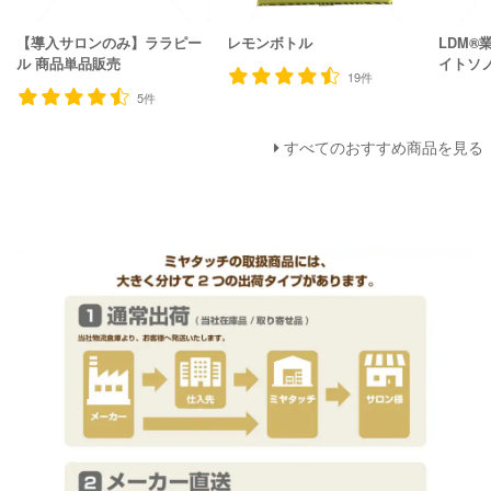
【導入サロンのみ】ララピー
レモンボトル
LDM®
ル 商品単品販売
イトソ
19件
5件
すべてのおすすめ商品を見る