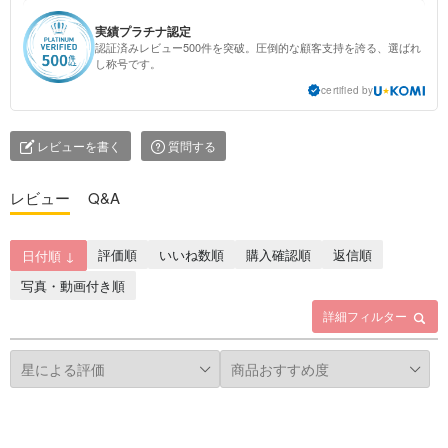
実績プラチナ認定
認証済みレビュー500件を突破。圧倒的な顧客支持を誇る、選ばれ
し称号です。
certified by
レビューを書く
質問する
レビュー
Q&A
評価順
いいね数順
購入確認順
返信順
日付順 ↓
写真・動画付き順
詳細フィルター