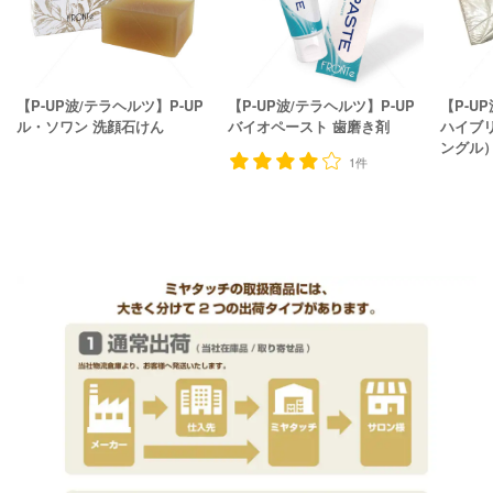
【P-UP波/テラヘルツ】P-UP
【P-UP波/テラヘルツ】P-UP
【P-U
ル・ソワン 洗顔石けん
バイオペースト 歯磨き剤
ハイブ
ングル
1件