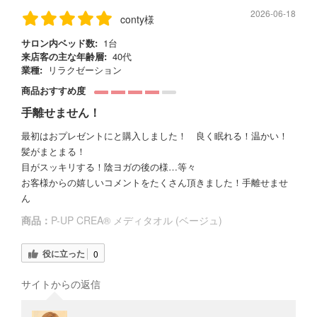
2026-06-18
conty様
サロン内ベッド数:
1台
来店客の主な年齢層:
40代
業種:
リラクゼーション
商品おすすめ度
手離せません！
最初はおプレゼントにと購入しました！ 良く眠れる！温かい！
髪がまとまる！
目がスッキリする！陰ヨガの後の様…等々
お客様からの嬉しいコメントをたくさん頂きました！手離せませ
ん
商品：
P-UP CREA® メディタオル (ベージュ)
役に立った
0
サイトからの返信