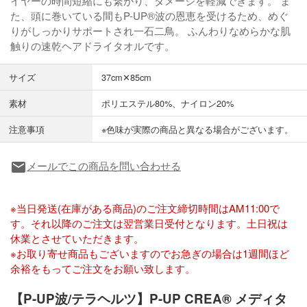
イヤーの時間短縮にも繋がり、ダメージを軽減できます。 ま
た、頭に巻いている間もP-UP®波の恩恵を受けるため、めぐ
りがしっかりサポートされ一石二鳥。 ふんわりなめらかな肌
触りの速乾ヘアドライタオルです。
サイズ
37cm✕85cm
素材
ポリエステル80%、ナイロン20%
注意事項
※色味が実際の商品と異なる場合がございます。
メールでこの商品を問い合わせる
local_post_office
※当日発送(在庫がある商品)のご注文締切時間はAM11:00で
す。それ以降のご注文は翌営業日受付となります。土日祝は
休業とさせていただきます。
※お取り寄せ商品もございますのでお急ぎの場合は1週間ほど
余裕をもってご注文をお願い致します。
【P-UP波/テラヘルツ】P-UP CREA® メディタ