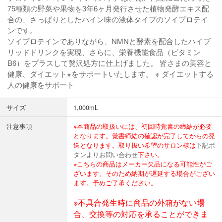
75種類の野菜や果物を3年6ヶ月発行させた植物発酵エキス配
合の、さっぱりとしたパイン味の液体タイプのソイプロテイ
ンです。
ソイプロテインでありながら、NMNと酵素を配合したハイブ
リッドドリンクを実現、さらに、栄養機能食品（ビタミン
B6）をプラスして贅沢処方に仕上げました。 皆さまの美容と
健康、ダイエット※をサポートいたします。 ※ ダイエットする
人の健康をサポート
サイズ
1,000mL
注意事項
※本商品の取扱いには、初回時覚書の締結が必要
となります。覚書締結の確認が完了してからの発
送となります。取り扱い希望のサロン様は
下記ボ
タンよりお問い合わせ
下さい。
※こちらの商品はメーカー欠品になる可能性がご
ざいます。そのため納期が遅延する場合がござい
ます。予めご了承ください。
※不具合発生時に商品の外箱がない場
合、交換等の対応を承ることができま