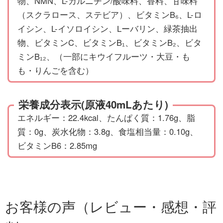
物、NMN、L-カルニチン/酸味料、香料、甘味料
（スクラロース、ステビア）、ビタミンB₆、L-ロ
イシン、L-イソロイシン、Lーバリン、緑茶抽出
物、ビタミンC、ビタミンB₁、ビタミンB₂、ビタ
ミンB₁₂、（一部にキウイフルーツ・大豆・も
も・りんごを含む）
栄養成分表示(原液40mLあたり)
エネルギー：22.4kcal、たんぱく質：1.76g、脂
質：0g、炭水化物：3.8g、食塩相当量：0.10g、
ビタミンB6：2.85mg
お客様の声（レビュー・感想・評