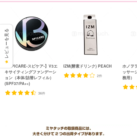
レビューを見る
★
【SPICARE-スピケア-】V3エ
IZM(酵素ドリンク) PEACH
ホノヲヲ
キサイティングファンデーシ
ッサー
2件
ョン（本体/詰替レフィル）
務用）
(SPF37/PA++)
36件