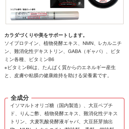
カラダづくりや美をサポートします。
ソイプロテイン、植物発酵エキス、NMN、L-カルニチ
ン、難消化性デキストリン、GABA（ギャバ）、ビタ
ミン各種、ビタミンB6
※ビタミンB6は、たんぱく質からのエネルギー産生
と、皮膚や粘膜の健康維持を助ける栄養素です。
全成分
イソマルトオリゴ糖（国内製造）、大豆ペプチ
ド、りんご酢、植物発酵エキス、難消化性デキス
トリン、大麦乳酸発酵液ギャバ、大豆胚芽抽出