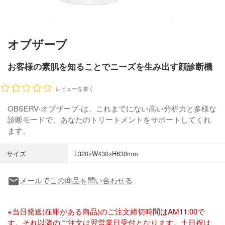
オブザーブ
お客様の素肌を知ることでニーズを生み出す顔診断機
レビューを書く
OBSERV-オブザーブ-は、これまでにない高い分析力と多様な
診断モードで、あなたのトリートメントをサポートしてくれ
ます。
サイズ
L320×W430×H630mm
メールでこの商品を問い合わせる
local_post_office
※当日発送(在庫がある商品)のご注文締切時間はAM11:00で
す。それ以降のご注文は翌営業日受付となります。土日祝は