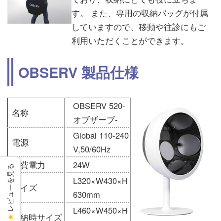
す。 また、専用の収納バッグが付属
していますので、移動や往診にもご
利用いただくことができます。
OBSERV 製品仕様
OBSERV 520-
名称
オブザーブ-
Global 110-240
電源
V,50/60Hz
消費電力
24W
レビューを見る
L320×W430×H
サイズ
630mm
L460×W450×H
収納時サイズ
★