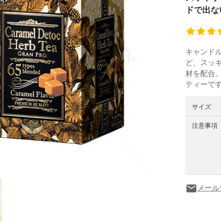
ドで出な
キャンド
ど、スッ
材を配合
ティーで
サイズ
注意事項
メール
local_post_office