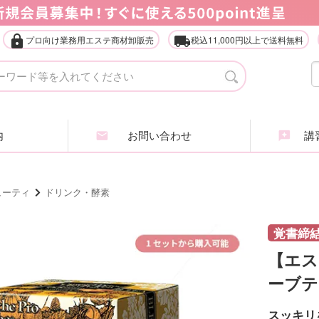
lock
local_shipping
プロ向け業務用エステ商材卸販売
税込11,000円以上で送料無料
タオル・ガウン・ターバン
店
エステ什器（ベッド・ワゴン等）
家
内
お問い合わせ
講習
アイラッシュ・アイブロウ
エ
ヘアケア商品
ア
ューティ
ドリンク・酵素
業務用化粧品・サロン用品
エ
覚書締
【エス
インナービューティ
肌
ーブテ
全
スッキリ