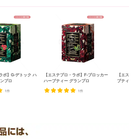
ボ】G-デトック ハ
【エステプロ・ラボ】F-ブロッカー
【エステプロ
ランプロ
ハーブティー グランプロ
ブティー 
1件
1件