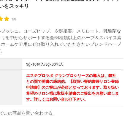
いをスッキリ
1件
ルブッシュ、ローズヒップ、夕顔果実、メリロート、乳酸菌な
キリを中からサポートする全64種類以上のハーブ＆スパイス素
。ホームケア用にぜひ取り入れていただきたいブレンドハーブ
す。
3g×10包入/3g×30包入
エステプロラボ グランプロシリーズの導入は、弊社
との間で覚書の締結他、【取扱い誓約書兼サロン登録
申請書】のご提出が必須となっております。取り扱い
希望のサロン様は取扱申請書のご提出をお願い致しま
す。詳しくはお問い合わせ下さい。
でこの商品を問い合わせる