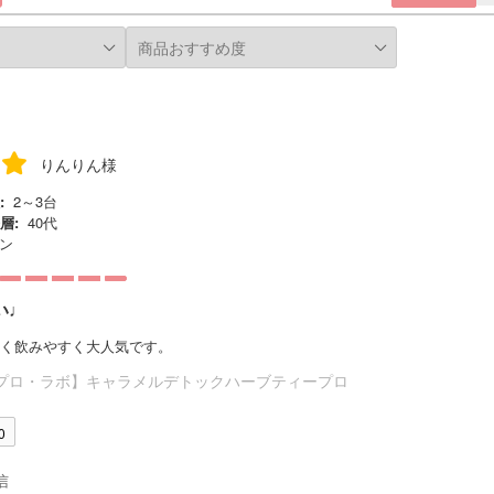
りんりん様
:
2～3台
層:
40代
ン
い♩
く飲みやすく大人気です。
プロ・ラボ】キャラメルデトックハーブティープロ
0
信