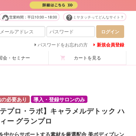
support_agent
help
営業時間：平日10:00～18:00
ミヤタッチってどんなサイト？
販用品・化粧品
ログイン
庭用美容機器・美顔器・家電
パスワードをお忘れの方
新規会員登録
会・セミナー
カートを見る
ステユニフォーム
ロマ・マッサージオイル
ステ技術・講習商材
結の必要あり
導入・登録サロンのみ
テプロ・ラボ】キャラメルデトック ハ
分析機・カウンセリング
ィー グランプロ
ての商品を見る
を中からサポートする素材を厳選配合 美ボディブレン