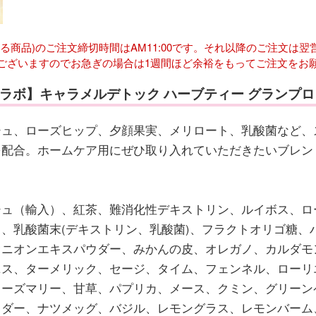
ある商品)のご注文締切時間はAM11:00です。それ以降のご注文
ございますのでお急ぎの場合は1週間ほど余裕をもってご注文をお
ラボ】キャラメルデトック ハーブティー グランプロ
ュ、ローズヒップ、夕顔果実、メリロート、乳酸菌など、
を配合。ホームケア用にぜひ取り入れていただきたいブレン
シュ（輸入）、紅茶、難消化性デキストリン、ルイボス、ロ
、乳酸菌末(デキストリン、乳酸菌)、フラクトオリゴ糖、
オニオンエキスパウダー、みかんの皮、オレガノ、カルダモ
ニス、ターメリック、セージ、タイム、フェンネル、ローリ
ローズマリー、甘草、パプリカ、メース、クミン、グリーン
ウダー、ナツメッグ、バジル、レモングラス、レモンバーム