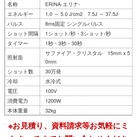
名称
ERINA-エリナ-
エネルギー
1.0 ～ 5.0 J/cm2 7.5J ～ 37.5J
パルス
8ms固定 シングルパルス
ショット間隔
1ショット/秒・3ショット/秒
タイマー
1秒・3秒・30秒
サファイア・クリスタル 15mm x 5
照射面
0mm
ショット数
30万発
冷却
水冷式
電圧
100V
消費電力
1200W
本体重量
32kg
※お見積り、資料請求等お気軽にミ