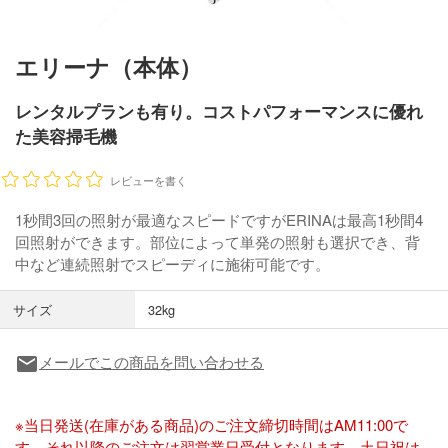
エリーナ（本体）
レンタルプランも有り。コストパフォーマンスに優れ
た美容掃毛機
レビューを書く
1秒間3回の照射が最適なスピードですがERINAは最高1秒間4
回照射ができます。部位によって単発の照射も選択でき、背
中など連続照射でスピーディに施術可能です。
サイズ
32kg
メールでこの商品を問い合わせる
local_post_office
※当日発送(在庫がある商品)のご注文締切時間はAM11:00で
す。それ以降のご注文は翌営業日受付となります。土日祝は