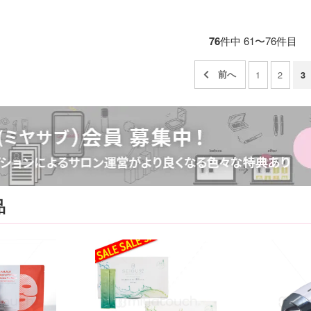
76
件中 61〜76件目
1
2
3
品