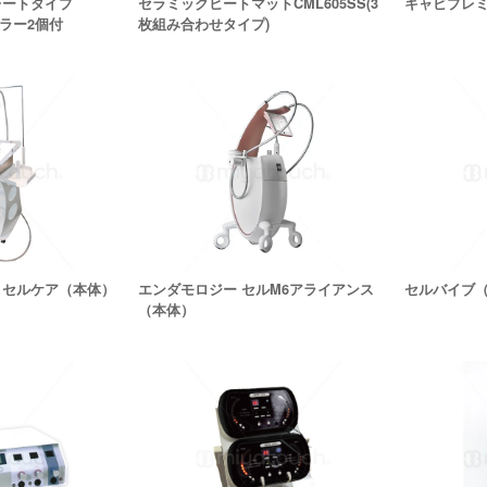
レートタイプ
セラミックヒートマットCML605SS(3
キャビプレ
ーラー2個付
枚組み合わせタイプ)
 セルケア（本体）
エンダモロジー セルM6アライアンス
セルバイブ
（本体）