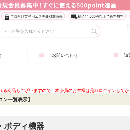
lock
local_shipping
プロ向け業務用エステ商材卸販売
税込11,000円以上で送料無料
タオル・ガウン・ターバン
店
エステ什器（ベッド・ワゴン等）
家
内
お問い合わせ
講習
アイラッシュ・アイブロウ
エ
ヘアケア商品
ア
業務用化粧品・サロン用品
エ
れる商品もございますので、本会員のお客様は是非ログインしてか
コン一覧表示】
インナービューティ
肌
全
・ボディ機器