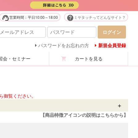
support_agent
help
営業時間：平日10:00～18:00
ミヤタッチってどんなサイト？
販用品・化粧品
ログイン
庭用美容機器・美顔器・家電
パスワードをお忘れの方
新規会員登録
会・セミナー
カートを見る
ステユニフォーム
ロマ・マッサージオイル
ステ技術・講習商材
ら御覧ください。
分析機・カウンセリング
【商品特徴アイコンの説明はこちらから】
ての商品を見る