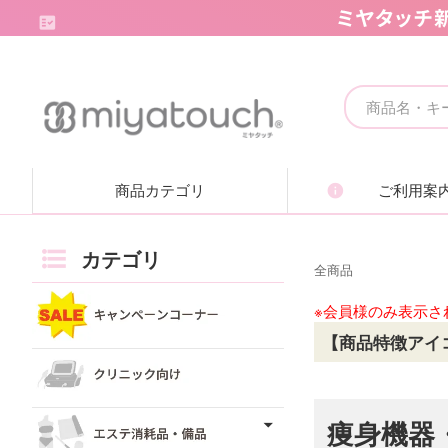
キャンペーンコーナー
クリニック向け
商品カテゴリ
ご利用案
エステ消耗品・備品
痩身機器・ボディ機器
カテゴリ
全商品
フェイシャル機器・美顔機器
※会員様のみ表示さ
【商品特徴アイ
脱毛機器・減毛機器
取り扱いブランド一覧
痩身機器