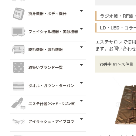
ラジオ波・RF波
LD・LED・コ
エステサロンで使用
ます。お問い合わ
件中 61〜76件目
76