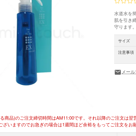
水道水を
肌を引き
守ります
サイズ
注意事項
メール
local_post_office
ある商品)のご注文締切時間はAM11:00です。それ以降のご注文
ございますのでお急ぎの場合は1週間ほど余裕をもってご注文をお