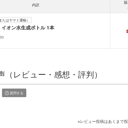
販
内訳
またはヤマト運輸）
 イオン水生成ボトル 1本
00
声（レビュー・感想・評判）
質問する