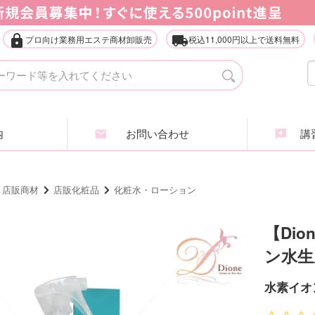
lock
local_shipping
プロ向け業務用エステ商材卸販売
税込11,000円以上で送料無料
タオル・ガウン・ターバン
店
エステ什器（ベッド・ワゴン等）
家
内
お問い合わせ
講習
アイラッシュ・アイブロウ
エ
ヘアケア商品
ア
・店販商材
店販化粧品
化粧水・ローション
業務用化粧品・サロン用品
エ
【Di
ン水生
インナービューティ
肌
水素イオ
全