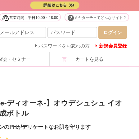
support_agent
help
営業時間：平日10:00～18:00
ミヤタッチってどんなサイト？
販用品・化粧品
ログイン
庭用美容機器・美顔器・家電
パスワードをお忘れの方
新規会員登録
会・セミナー
カートを見る
ステユニフォーム
ロマ・マッサージオイル
ステ技術・講習商材
one-ディオーネ-】オウデシュシュ イオ
成ボトル
分析機・カウンセリング
ンのPHがデリケートなお肌を守ります
ての商品を見る