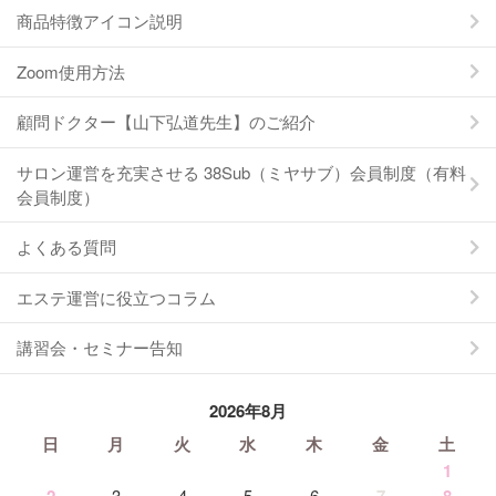
商品特徴アイコン説明
Zoom使用方法
顧問ドクター【山下弘道先生】のご紹介
サロン運営を充実させる 38Sub（ミヤサブ）会員制度（有料
会員制度）
よくある質問
エステ運営に役立つコラム
講習会・セミナー告知
2026年8月
日
月
火
水
木
金
土
1
2
3
4
5
6
7
8