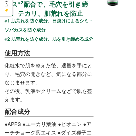
※2
キス
配合で、毛穴を引き締
★
め、テカリ、肌荒れを防止
※1 肌荒れを防ぐ成分、日焼けによるシミ・
ソバカスを防ぐ成分
※2 肌荒れを防ぐ成分、肌を引き締める成分
使用方法
化粧水で肌を整えた後、適量を手にと
り、毛穴の開きなど、気になる部分に
なじませます。
その後、乳液やクリームなどで肌を整
えます。
配合成分
●APPS ●ユーカリ葉油 ●ピオニン ●ア
ーチチョーク葉エキス ●ダイズ種子エ