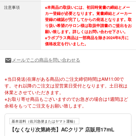
注意事項
※本商品の取扱いには、初回時覚書の締結とメー
カー登録が必要となります。覚書締結とメーカー
登録の確認が完了してからの発送となります。取
り扱い希望のサロン様は取扱申請書のご提出をお
願い致します。詳しくはお問い合わせ下さい。
※ラボプラス商品は一部商品を除き2024年6月に
価格改定を行いました。
メールでこの商品を問い合わせる
local_post_office
※当日発送(在庫がある商品)のご注文締切時間はAM11:00で
す。それ以降のご注文は翌営業日受付となります。土日祝は
休業とさせていただきます。
※お取り寄せ商品もございますのでお急ぎの場合は1週間ほど
余裕をもってご注文をお願い致します。
基本送料（佐川急便またはヤマト運輸）
【なくなり次第終売】ACクリア 店販用17mL