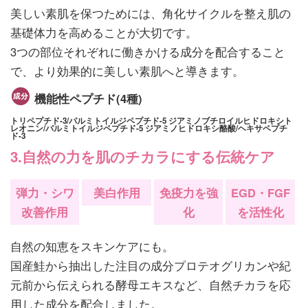
美しい素肌を保つためには、角化サイクルを整え肌の
基礎体力を高めることが大切です。
3つの部位それぞれに働きかける成分を配合すること
で、より効果的に美しい素肌へと導きます。
機能性ペプチド(4種)
トリペプチド-3/パルミトイルジペプチド-5 ジアミノブチロイルヒドロキシト
レオニン/パルミトイルジペプチド-5 ジアミノヒドロキシ酪酸/ヘキサペプチ
ド-3
3.自然の力を肌のチカラにする伝統ケア
弾力・シワ
美白作用
免疫力を強
EGD・FGF
改善作用
化
を活性化
自然の知恵をスキンケアにも。
国産鮭から抽出した注目の成分プロテオグリカンや紀
元前から伝えられる酵母エキスなど、自然チカラを応
用した成分を配合しました。