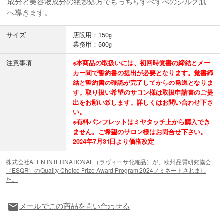
成分と美容液成分の絶妙処方でもっちりすべすべのシルク肌
へ導きます。
サイズ
店販用：150g
業務用：500g
注意事項
※本商品の取扱いには、初回時覚書の締結とメー
カー間で誓約書の提出が必要となります。覚書締
結と誓約書の確認が完了してからの発送となりま
す。取り扱い希望のサロン様は取扱申請書のご提
出をお願い致します。詳しくはお問い合わせ下さ
い。
※有料パンフレットはミヤタッチ上から購入でき
ません。ご希望のサロン様はお問合せ下さい。
2024年7月31日より価格改定
株式会社ALEN INTERNATIONAL（ラヴィーサ化粧品）が、欧州品質研究協会
（ESQR）のQuality Choice Prize Award Program 2024ノミネートされまし
た。
メールでこの商品を問い合わせる
local_post_office