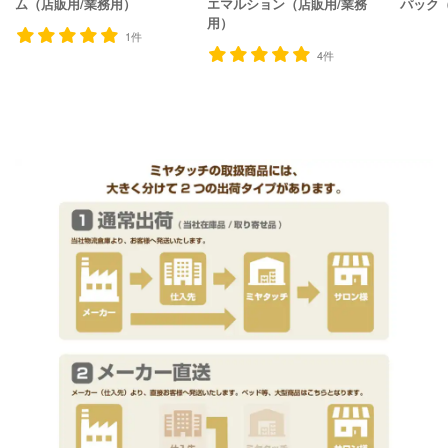
ム（店販用/業務用）
エマルション（店販用/業務
パック
用）
1件
4件