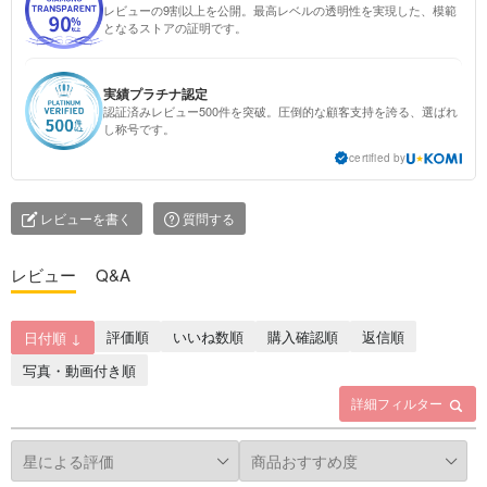
レビューの9割以上を公開。最高レベルの透明性を実現した、模範
となるストアの証明です。
実績プラチナ認定
認証済みレビュー500件を突破。圧倒的な顧客支持を誇る、選ばれ
し称号です。
certified by
レビューを書く
質問する
レビュー
Q&A
評価順
いいね数順
購入確認順
返信順
日付順 ↓
写真・動画付き順
詳細フィルター