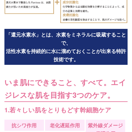
「還元水素水」とは、水素をミネラルに吸蔵すること
で、
活性水素を持続的に水に溜めておくことが出来る特許
技術です。
いま肌にできること、すべて。エイ
ジレスな肌を目指す3つのケア。
1.若々しい肌をとりもどす幹細胞ケア
抗シワ作用
老化遅延作用
紫外線ダメージ