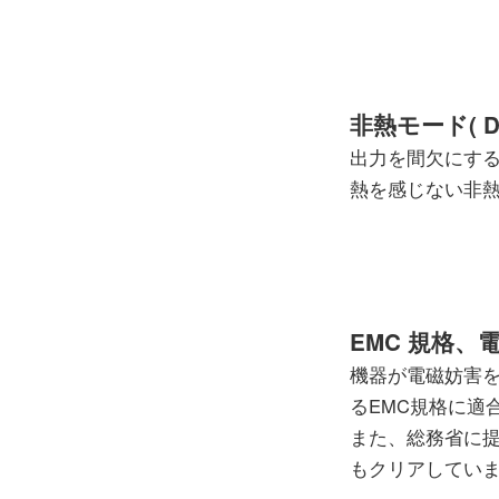
非熱モード( D
出力を間欠にする
熱を感じない非
EMC 規格
機器が電磁妨害
るEMC規格に適
また、総務省に
もクリアしてい