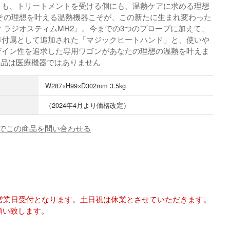
トも、トリートメントを受ける側にも、温熱ケアに求める理想
 その理想を叶える温熱機器こそが、この新たに生まれ変わった
 ラジオスティムMH2」。今までの3つのプローブに加えて、
準付属として追加された「マジックヒートハンド」と、使いや
ザイン性を追求した専用ワゴンがあなたの理想の温熱を叶えま
製品は医療機器ではありません
W287×H99×D302mm 3.5kg
（2024年4月より価格改定）
でこの商品を問い合わせる
は翌営業日受付となります。土日祝は休業とさせていただきます。
願い致します。