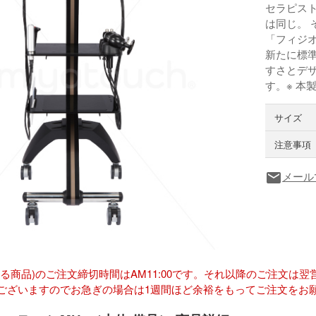
セラピス
は同じ。
「フィジオ
新たに標
すさとデ
す。※ 本
サイズ
注意事項
メール
local_post_office
ある商品)のご注文締切時間はAM11:00です。それ以降のご注文
ございますのでお急ぎの場合は1週間ほど余裕をもってご注文をお