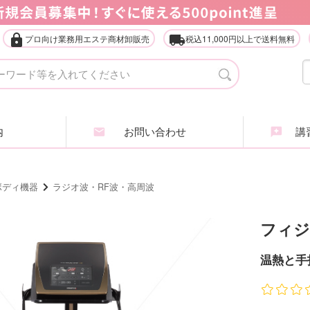
lock
local_shipping
プロ向け業務用エステ商材卸販売
税込11,000円以上で送料無料
タオル・ガウン・ターバン
店
エステ什器（ベッド・ワゴン等）
家
内
お問い合わせ
講習
アイラッシュ・アイブロウ
エ
ヘアケア商品
ア
ボディ機器
ラジオ波・RF波・高周波
業務用化粧品・サロン用品
エ
フィジ
インナービューティ
肌
温熱と手
全