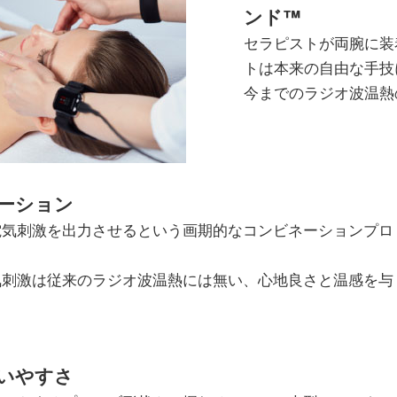
ンド™
セラピストが両腕に装
トは本来の自由な手技
今までのラジオ波温熱
ーション
電気刺激を出力させるという画期的なコンビネーションプロ
。
気刺激は従来のラジオ波温熱には無い、心地良さと温感を与
いやすさ