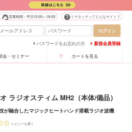
support_agent
help
営業時間：平日10:00～18:00
ミヤタッチってどんなサイト？
販用品・化粧品
ログイン
庭用美容機器・美顔器・家電
パスワードをお忘れの方
新規会員登録
会・セミナー
カートを見る
ステユニフォーム
ロマ・マッサージオイル
ステ技術・講習商材
オ ラジオスティム MH2（本体/備品）
分析機・カウンセリング
技が融合したマジックヒートハンド搭載ラジオ波機
ての商品を見る
レビューを書く