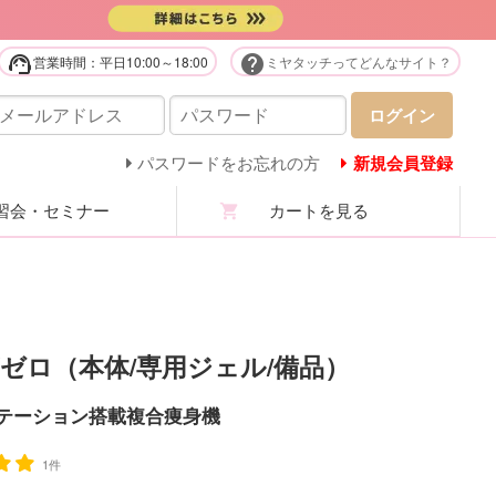
support_agent
help
営業時間：平日10:00～18:00
ミヤタッチってどんなサイト？
販用品・化粧品
ログイン
庭用美容機器・美顔器・家電
パスワードをお忘れの方
新規会員登録
会・セミナー
カートを見る
ステユニフォーム
ロマ・マッサージオイル
ステ技術・講習商材
ゼロ（本体/専用ジェル/備品）
分析機・カウンセリング
テーション搭載複合痩身機
ての商品を見る
1件