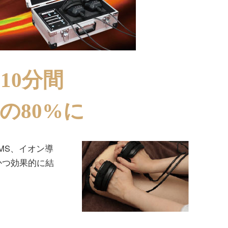
10分間
の80%に
EMS、イオン導
かつ効果的に結