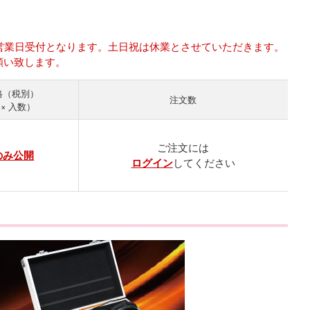
は翌営業日受付となります。土日祝は休業とさせていただきます。
願い致します。
格
注文数
× 入数）
ご注文には
のみ公開
ログイン
してください