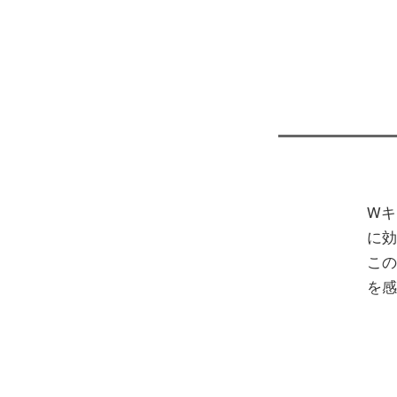
Wキ
に効
この
を感