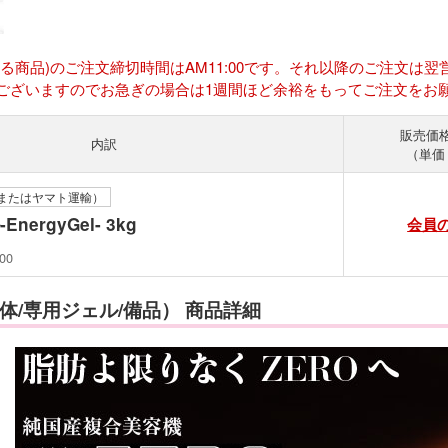
ある商品)のご注文締切時間はAM11:00です。それ以降のご注文
ございますのでお急ぎの場合は1週間ほど余裕をもってご注文をお
販売価
内訳
（単価 
またはヤマト運輸）
ergyGel- 3kg
会員
00
体/専用ジェル/備品） 商品詳細