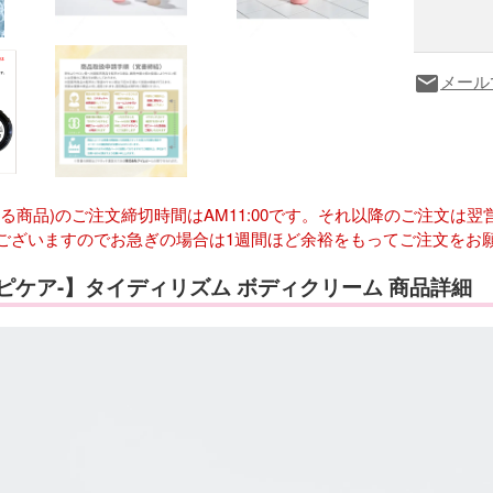
メール
local_post_office
ある商品)のご注文締切時間はAM11:00です。それ以降のご注文
ございますのでお急ぎの場合は1週間ほど余裕をもってご注文をお
-スピケア-】タイディリズム ボディクリーム 商品詳細