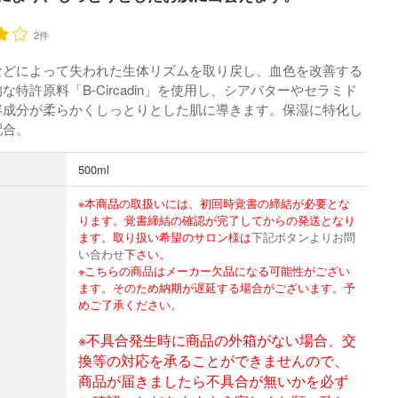
2件
などによって失われた生体リズムを取り戻し、血色を改善する
な特許原料「B-Circadin」を使用し、シアバターやセラミド
容成分が柔らかくしっとりとした肌に導きます。保湿に特化し
配合。
500ml
※本商品の取扱いには、初回時覚書の締結が必要とな
ります。覚書締結の確認が完了してからの発送となり
ます。取り扱い希望のサロン様は
下記ボタンよりお問
い合わせ
下さい。
※こちらの商品はメーカー欠品になる可能性がござい
ます。そのため納期が遅延する場合がございます。予
めご了承ください。
※不具合発生時に商品の外箱がない場合、交
換等の対応を承ることができませんので、
商品が届きましたら不具合が無いかを必ず