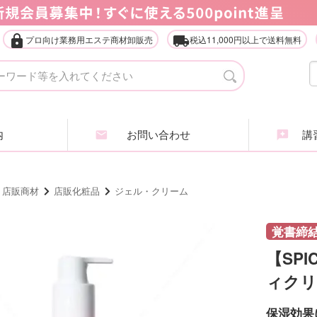
lock
local_shipping
プロ向け業務用エステ商材卸販売
税込11,000円以上で送料無料
タオル・ガウン・ターバン
店
エステ什器（ベッド・ワゴン等）
家
内
お問い合わせ
講習
アイラッシュ・アイブロウ
エ
ヘアケア商品
ア
・店販商材
店販化粧品
ジェル・クリーム
業務用化粧品・サロン用品
エ
覚書締
【SP
インナービューティ
肌
ィクリ
全
保湿効果