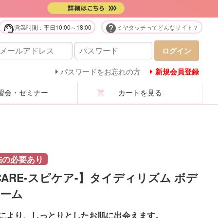
support_agent
help
営業時間：平日10:00～18:00
ミヤタッチってどんなサイト？
販用品・化粧品
ログイン
庭用美容機器・美顔器・家電
パスワードをお忘れの方
新規会員登録
会・セミナー
カートを見る
ステユニフォーム
ロマ・マッサージオイル
ステ技術・講習商材
結の必要あり
ICARE-スピケア-】タイディリズム ボデ
分析機・カウンセリング
ーム
ての商品を見る
により、しっとりとしたお肌に出会えます。