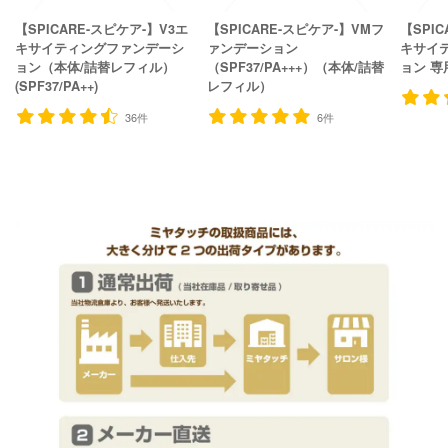
【SPICARE-スピケア-】V3エ
【SPICARE-スピケア-】VMフ
【SPIC
キサイティングファンデーシ
ァンデーション
キサイ
ョン（本体/詰替レフィル）
（SPF37/PA+++）（本体/詰替
ョン 専
(SPF37/PA++)
レフィル）
36件
6件