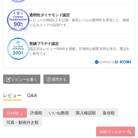
透明性ダイヤモンド認定
レビューの9割以上を公開。最高レベルの透明性を実現した、模範
となるストアの証明です。
実績プラチナ認定
認証済みレビュー500件を突破。圧倒的な顧客支持を誇る、選ばれ
し称号です。
certified by
レビューを書く
質問する
レビュー
Q&A
評価順
いいね数順
購入確認順
返信順
日付順 ↓
写真・動画付き順
詳細フィルター