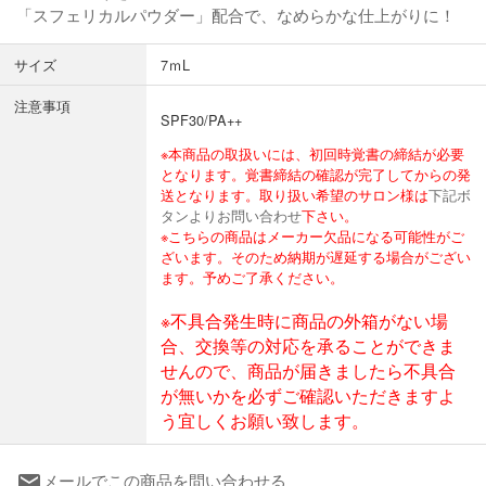
「スフェリカルパウダー」配合で、なめらかな仕上がりに！
サイズ
7ｍL
注意事項
SPF30/PA++
※本商品の取扱いには、初回時覚書の締結が必要
となります。覚書締結の確認が完了してからの発
送となります。取り扱い希望のサロン様は
下記ボ
タンよりお問い合わせ
下さい。
※こちらの商品はメーカー欠品になる可能性がご
ざいます。そのため納期が遅延する場合がござい
ます。予めご了承ください。
※不具合発生時に商品の外箱がない場
合、交換等の対応を承ることができま
せんので、商品が届きましたら不具合
が無いかを必ずご確認いただきますよ
う宜しくお願い致します。
メールでこの商品を問い合わせる
local_post_office