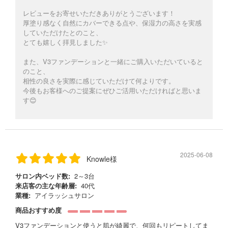
レビューをお寄せいただきありがとうございます！
厚塗り感なく自然にカバーできる点や、保湿力の高さを実感
していただけたとのこと、
とても嬉しく拝見しました✨
また、V3ファンデーションと一緒にご購入いただいていると
のこと、
相性の良さを実際に感じていただけて何よりです。
今後もお客様へのご提案にぜひご活用いただければと思いま
す😊
2025-06-08
Knowle様
サロン内ベッド数:
2～3台
来店客の主な年齢層:
40代
業種:
アイラッシュサロン
商品おすすめ度
V3ファンデーションと使うと肌が綺麗で、何回もリピートしてま